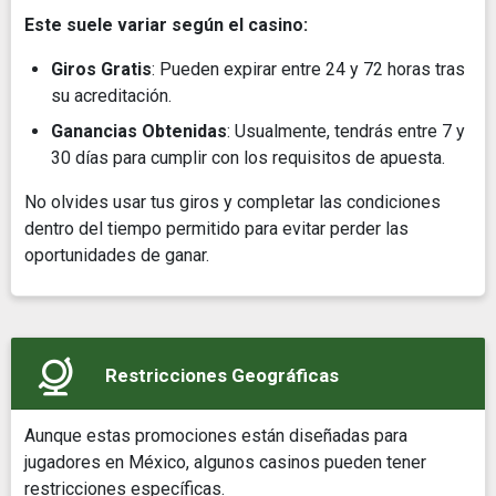
Este suele variar según el casino:
Giros Gratis
: Pueden expirar entre 24 y 72 horas tras
su acreditación.
Ganancias Obtenidas
: Usualmente, tendrás entre 7 y
30 días para cumplir con los requisitos de apuesta.
No olvides usar tus giros y completar las condiciones
dentro del tiempo permitido para evitar perder las
oportunidades de ganar.
Restricciones Geográficas
Aunque estas promociones están diseñadas para
jugadores en México, algunos casinos pueden tener
restricciones específicas.