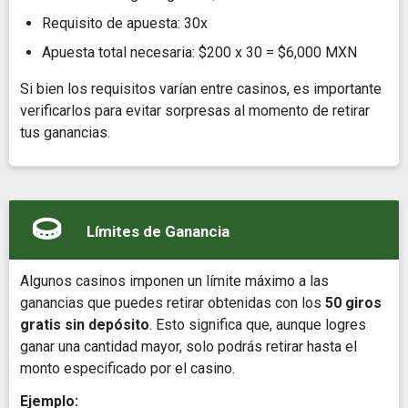
Requisito de apuesta: 30x
Apuesta total necesaria: $200 x 30 = $6,000 MXN
Si bien los requisitos varían entre casinos, es importante
verificarlos para evitar sorpresas al momento de retirar
tus ganancias.
Límites de Ganancia
Algunos casinos imponen un límite máximo a las
ganancias que puedes retirar obtenidas con los
50 giros
gratis sin depósito
. Esto significa que, aunque logres
ganar una cantidad mayor, solo podrás retirar hasta el
monto especificado por el casino.
Ejemplo: