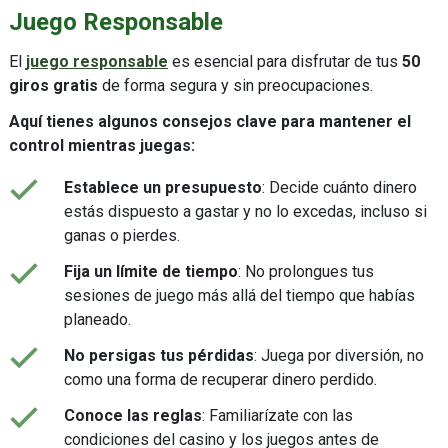
Juego Responsable
El
juego responsable
es esencial para disfrutar de tus
50
giros gratis
de forma segura y sin preocupaciones.
Aquí tienes algunos consejos clave para mantener el
control mientras juegas:
Establece un presupuesto
: Decide cuánto dinero
estás dispuesto a gastar y no lo excedas, incluso si
ganas o pierdes.
Fija un límite de tiempo
: No prolongues tus
sesiones de juego más allá del tiempo que habías
planeado.
No persigas tus pérdidas
: Juega por diversión, no
como una forma de recuperar dinero perdido.
Conoce las reglas
: Familiarízate con las
condiciones del casino y los juegos antes de