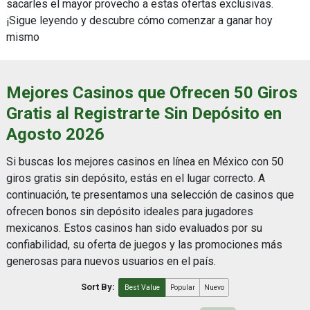
sacarles el mayor provecho a estas ofertas exclusivas.
¡Sigue leyendo y descubre cómo comenzar a ganar hoy
mismo
Mejores Casinos que Ofrecen 50 Giros
Gratis al Registrarte Sin Depósito en
Agosto 2026
Si buscas los mejores casinos en línea en México con 50
giros gratis sin depósito, estás en el lugar correcto. A
continuación, te presentamos una selección de casinos que
ofrecen bonos sin depósito ideales para jugadores
mexicanos. Estos casinos han sido evaluados por su
confiabilidad, su oferta de juegos y las promociones más
generosas para nuevos usuarios en el país.
Sort By:
Best Value
Popular
Nuevo