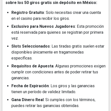
sobre los 50 giros gratis sin depósito en México:
Registro Gratuito
: Solo necesitas crear una cuenta
en el casino para recibir los giros.
Exclusivo para Nuevos Jugadores
: Esta promoción
está reservada para quienes se registran por primera
vez.
Slots Seleccionados
: Las tiradas gratis suelen estar
disponibles únicamente en tragamonedas
específicas.
Requisitos de Apuesta
: Algunas promociones exigen
cumplir con condiciones antes de poder retirar tus
ganancias.
Fecha de Expiración
: Los giros y las ganancias
tienen un período de validez limitado.
Gana Dinero Real
: Si cumples con los términos,
puedes retirar las ganancias obtenidas.