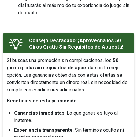
disfrutarás al máximo de tu experiencia de juego sin
depósito.
Consejo Destacado: ¡Aprovecha los 50
Giros Gratis Sin Requisitos de Apuesta!
Si buscas una promoción sin complicaciones, los
50
giros gratis sin requisitos de apuesta
son tu mejor
opción. Las ganancias obtenidas con estas ofertas se
convierten directamente en dinero real, sin necesidad de
cumplir con condiciones adicionales.
Beneficios de esta promoción:
Ganancias inmediatas
: Lo que ganes es tuyo al
instante.
Experiencia transparente
: Sin términos ocultos ni