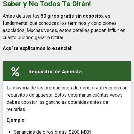
Saber y No Todos Te Dirán!
Antes de usar tus
50 giros gratis sin depósito
, es
fundamental que conozcas los términos y condiciones
asociados. Muchas veces, estos detalles pueden influir en
cuánto puedes ganar o retirar.
Aquí te explicamos lo esencial:
Requisitos de Apuesta
La mayoría de las promociones de giros gratis vienen con
requisitos de apuesta. Estos determinan cuántas veces
debes apostar las ganancias obtenidas antes de
retirarlas.
Ejemplo:
Ganancias de giros gratis: $200 MXN