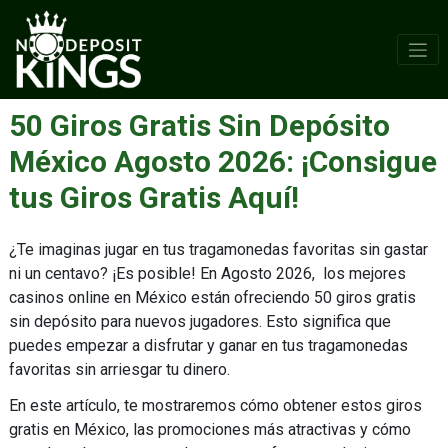
Skip
to
content
50 Giros Gratis Sin Depósito
México Agosto 2026: ¡Consigue
tus Giros Gratis Aquí!
¿Te imaginas jugar en tus tragamonedas favoritas sin gastar
ni un centavo? ¡Es posible! En Agosto 2026, los mejores
casinos online en México están ofreciendo 50 giros gratis
sin depósito para nuevos jugadores. Esto significa que
puedes empezar a disfrutar y ganar en tus tragamonedas
favoritas sin arriesgar tu dinero.
En este artículo, te mostraremos cómo obtener estos giros
gratis en México, las promociones más atractivas y cómo