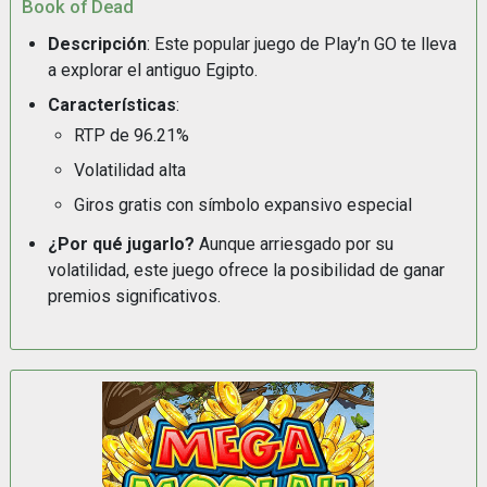
Book of Dead
Descripción
: Este popular juego de Play’n GO te lleva
a explorar el antiguo Egipto.
Características
:
RTP de 96.21%
Volatilidad alta
Giros gratis con símbolo expansivo especial
¿Por qué jugarlo?
Aunque arriesgado por su
volatilidad, este juego ofrece la posibilidad de ganar
premios significativos.