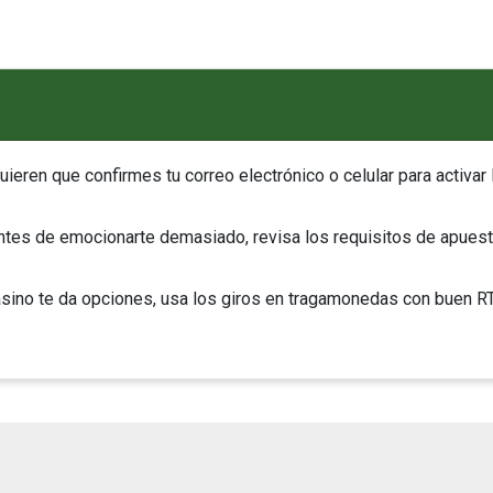
ieren que confirmes tu correo electrónico o celular para activar 
Antes de emocionarte demasiado, revisa los requisitos de apuesta
casino te da opciones, usa los giros en tragamonedas con buen RT