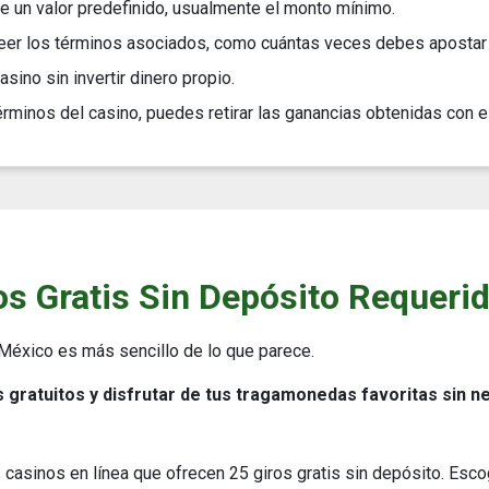
ene un valor predefinido, usualmente el monto mínimo.
leer los términos asociados, como cuántas veces debes apostar t
asino sin invertir dinero propio.
érminos del casino, puedes retirar las ganancias obtenidas con e
s Gratis Sin Depósito Requeri
México es más sencillo de lo que parece.
 gratuitos y disfrutar de tus tragamonedas favoritas sin n
 casinos en línea que ofrecen 25 giros gratis sin depósito. Esc