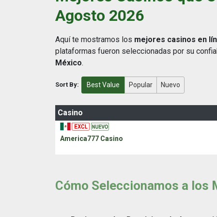
Agosto 2026
Aquí te mostramos los
mejores casinos en lí
plataformas fueron seleccionadas por su confia
México
.
Sort By:
Best Value
Popular
Nuevo
Casino
America777 Casino
Cómo Seleccionamos a los 