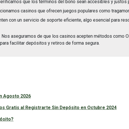
erificamos que los términos del bono sean accesibles y justos p
cionamos casinos que ofrecen juegos populares como tragamoned
n con un servicio de soporte eficiente, algo esencial para res
:
Nos aseguramos de que los casinos acepten métodos como OXXO
ra facilitar depósitos y retiros de forma segura.
en Agosto 2026
s Gratis al Registrarte Sin Depósito en Octubre 2024
pósito?