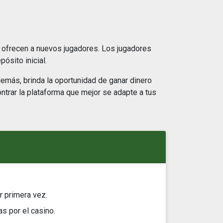
ofrecen a nuevos jugadores. Los jugadores
ósito inicial.
emás, brinda la oportunidad de ganar dinero
ontrar la plataforma que mejor se adapte a tus
r primera vez.
s por el casino.