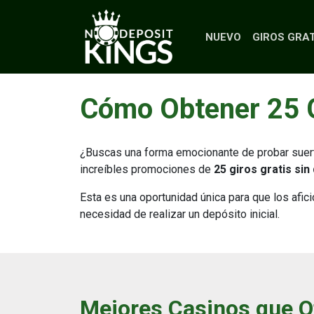
Skip
to
NUEVO
GIROS GRAT
content
Cómo Obtener 25 G
¿Buscas una forma emocionante de probar suerte
increíbles promociones de
25 giros gratis sin
Esta es una oportunidad única para que los afici
necesidad de realizar un depósito inicial.
Mejores Casinos que Of