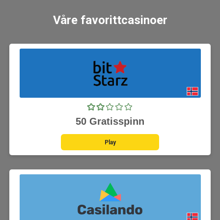
Våre favorittcasinoer
50 Gratisspinn
Play