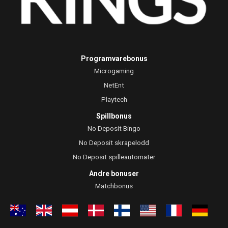
Programvarebonus
Microgaming
NetEnt
Playtech
Spillbonus
No Deposit Bingo
No Deposit skrapelodd
No Deposit spilleautomater
Andre bonuser
Matchbonus