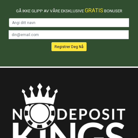
GRATIS
GÅ IKKE GLIPP AV VÅRE EKSKLUSIVE
BONUSER
Registrer Deg Nå