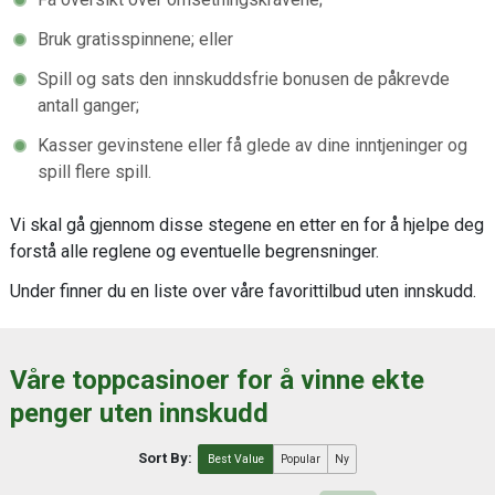
Bruk gratisspinnene; eller
Spill og sats den innskuddsfrie bonusen de påkrevde
antall ganger;
Kasser gevinstene eller få glede av dine inntjeninger og
spill flere spill.
Vi skal gå gjennom disse stegene en etter en for å hjelpe deg
forstå alle reglene og eventuelle begrensninger.
Under finner du en liste over våre favorittilbud uten innskudd.
Våre toppcasinoer for å vinne ekte
penger uten innskudd
Sort By:
Best Value
Popular
Ny