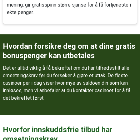
mening, gir gratisspinn større sjanse for å få fortjeneste i
ekte penger.
Hvordan forsikre deg om at dine gratis
bonuspenger kan utbetales
Det er alltid viktig å få bekreftet om du har tilfredsstilt alle
omsetningskrav før du forsøker å gjøre et uttak. De fleste
casinoer per i dag viser hvor mye av saldoen din som kan
innløses, men vi anbefaler at du kontakter casinoet for å få
det bekreftet først.
Hvorfor innskuddsfrie tilbud har
omsetningskrav