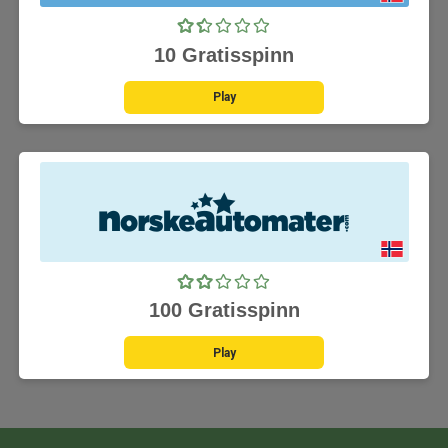
10 Gratisspinn
Play
100 Gratisspinn
Play