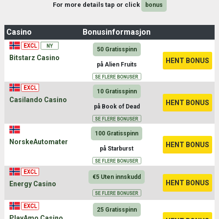
For more details tap or click
bonus
Casino
Bonusinformasjon
50 Gratisspinn
Bitstarz Casino
HENT BONUS
på Alien Fruits
10 Gratisspinn
Casilando Casino
HENT BONUS
på Book of Dead
100 Gratisspinn
NorskeAutomater
HENT BONUS
på Starburst
€5 Uten innskudd
HENT BONUS
Energy Casino
25 Gratisspinn
PlayAmo Casino