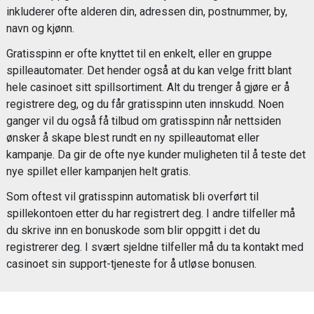
inkluderer ofte alderen din, adressen din, postnummer, by,
navn og kjønn.
Gratisspinn er ofte knyttet til en enkelt, eller en gruppe
spilleautomater. Det hender også at du kan velge fritt blant
hele casinoet sitt spillsortiment. Alt du trenger å gjøre er å
registrere deg, og du får gratisspinn uten innskudd. Noen
ganger vil du også få tilbud om gratisspinn når nettsiden
ønsker å skape blest rundt en ny spilleautomat eller
kampanje. Da gir de ofte nye kunder muligheten til å teste det
nye spillet eller kampanjen helt gratis.
Som oftest vil gratisspinn automatisk bli overført til
spillekontoen etter du har registrert deg. I andre tilfeller må
du skrive inn en bonuskode som blir oppgitt i det du
registrerer deg. I svært sjeldne tilfeller må du ta kontakt med
casinoet sin support-tjeneste for å utløse bonusen.