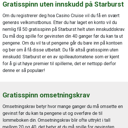
Gratisspinn uten innskudd på Starburst
Om du registrerer deg hoa Casino Cruise vil du få en svært
generøs velkomstbonus. Etter du har laget en konto vil du
nemlig få 50 gratisspinn på Starburst helt uten innskuddskrav.
Du må dog spille for gevinsten din 40 ganger før du kan ta ut
pengene. Om du vil ta ut pengene går du bare inn på kontoen
og ber om å få disse utbetalt. Du får altså gratisspinn uten
innskudd. Starburst er en av spilleautomatene som er kjent
for å gi ut høye premier til spillerne, det er nettopp derfor
denne er så populær!
Gratisspinn omsetningskrav
Omsetningskrav betyr hvor mange ganger du må omsette en
gevinst før du kan ta pengene ut og overføre de til
lommeboken din. Omsetningskrav blir ofte uttrykt i tall
mellom 20 og 40, det betyr at du må spille for gevinsten