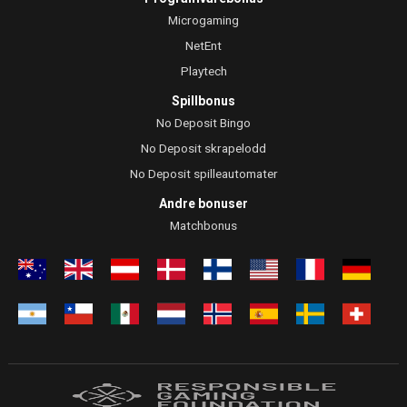
Microgaming
NetEnt
Playtech
Spillbonus
No Deposit Bingo
No Deposit skrapelodd
No Deposit spilleautomater
Andre bonuser
Matchbonus