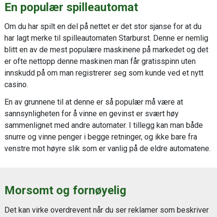
En populær spilleautomat
Om du har spilt en del på nettet er det stor sjanse for at du
har lagt merke til spilleautomaten Starburst. Denne er nemlig
blitt en av de mest populære maskinene på markedet og det
er ofte nettopp denne maskinen man får gratisspinn uten
innskudd på om man registrerer seg som kunde ved et nytt
casino.
En av grunnene til at denne er så populær må være at
sannsynligheten for å vinne en gevinst er svært høy
sammenlignet med andre automater. I tillegg kan man både
snurre og vinne penger i begge retninger, og ikke bare fra
venstre mot høyre slik som er vanlig på de eldre automatene.
Morsomt og fornøyelig
Det kan virke overdrevent når du ser reklamer som beskriver