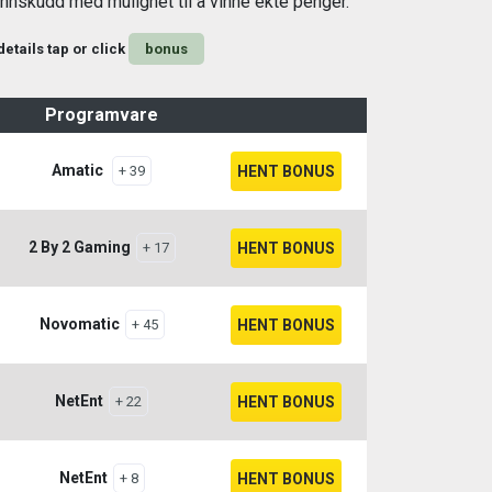
innskudd med mulighet til å vinne ekte penger.
etails tap or click
bonus
Programvare
Amatic
+ 39
HENT BONUS
2 By 2 Gaming
+ 17
HENT BONUS
Novomatic
+ 45
HENT BONUS
NetEnt
+ 22
HENT BONUS
NetEnt
+ 8
HENT BONUS