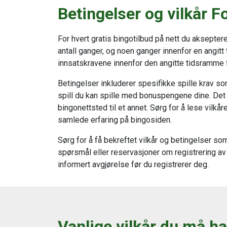
Betingelser og vilkår 
For hvert gratis bingotilbud på nett du aksepter
antall ganger, og noen ganger innenfor en angitt
innsatskravene innenfor den angitte tidsramme 
Betingelser inkluderer spesifikke spille krav s
spill du kan spille med bonuspengene dine. Det er
bingonettsted til et annet. Sørg for å lese vilkåre
samlede erfaring på bingosiden.
Sørg for å få bekreftet vilkår og betingelser som
spørsmål eller reservasjoner om registrering av
informert avgjørelse før du registrerer deg.
Vanlige vilkår du må 