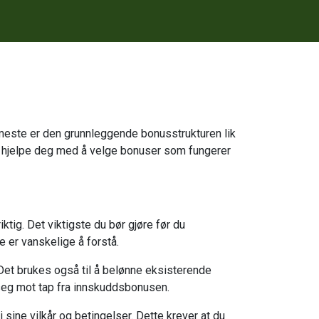
t meste er den grunnleggende bonusstrukturen lik
kan hjelpe deg med å velge bonuser som fungerer
iktig. Det viktigste du bør gjøre før du
e er vanskelige å forstå.
 Det brukes også til å belønne eksisterende
t seg mot tap fra innskuddsbonusen.
 sine vilkår og betingelser. Dette krever at du