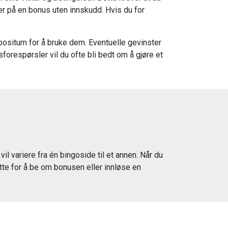
er på en bonus uten innskudd. Hvis du for
depositum for å bruke dem. Eventuelle gevinster
orespørsler vil du ofte bli bedt om å gjøre et
 variere fra én bingoside til et annen. Når du
øtte for å be om bonusen eller innløse en