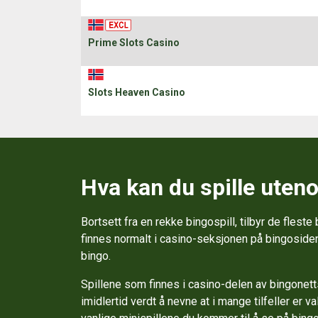
Prime Slots Casino
Slots Heaven Casino
Hva kan du spille uteno
Bortsett fra en rekke bingospill, tilbyr de fles
finnes normalt i casino-seksjonen på bingosiden.
bingo.
Spillene som finnes i casino-delen av bingonett
imidlertid verdt å nevne at i mange tilfeller er 