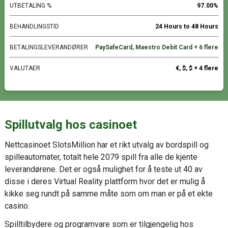
UTBETALING %
97.00%
BEHANDLINGSTID
24 Hours to 48 Hours
BETALINGSLEVERANDØRER
PaySafeCard, Maestro Debit Card + 6 flere
VALUTAER
€, $, $ + 4 flere
Spillutvalg hos casinoet
Nettcasinoet SlotsMillion har et rikt utvalg av bordspill og
spilleautomater, totalt hele 2079 spill fra alle de kjente
leverandørene. Det er også mulighet for å teste ut 40 av
disse i deres Virtual Reality plattform hvor det er mulig å
kikke seg rundt på samme måte som om man er på et ekte
casino.
Spilltilbydere og programvare som er tilgjengelig hos