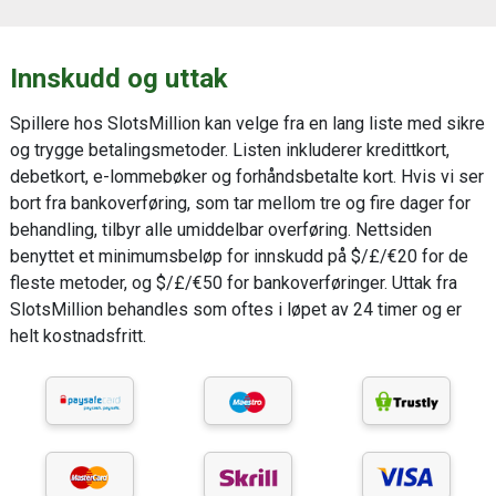
Innskudd og uttak
Spillere hos SlotsMillion kan velge fra en lang liste med sikre
og trygge betalingsmetoder. Listen inkluderer kredittkort,
debetkort, e-lommebøker og forhåndsbetalte kort. Hvis vi ser
bort fra bankoverføring, som tar mellom tre og fire dager for
behandling, tilbyr alle umiddelbar overføring. Nettsiden
benyttet et minimumsbeløp for innskudd på $/£/€20 for de
fleste metoder, og $/£/€50 for bankoverføringer. Uttak fra
SlotsMillion behandles som oftes i løpet av 24 timer og er
helt kostnadsfritt.