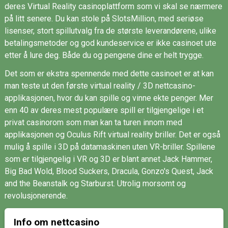
deres Virtual Reality casinoplattform som vi skal se nærmere
på litt senere. Du kan stole på SlotsMillion, med seriøse
lisenser, stort spillutvalg fra de største leverandørene, ulike
betalingsmetoder og god kundeservice er ikke casinoet ute
etter å lure deg. Både du og pengene dine er helt trygge.
Det som er ekstra spennende med dette casinoet er at kan
man teste ut den første virtual reality / 3D nettcasino-
applikasjonen, hvor du kan spille og vinne ekte penger. Mer
enn 40 av deres mest populære spill er tilgjengelige i et
privat casinorom som man kan ta turen innom med
applikasjonen og Oculus Rift virtual reality briller. Det er også
mulig å spille i 3D på datamaskinen uten VR-briller. Spillene
som er tilgjengelig i VR og 3D er blant annet Jack Hammer,
Big Bad Wold, Blood Suckers, Dracula, Gonzo's Quest, Jack
and the Beanstalk og Starburst. Utrolig morsomt og
revolusjonerende.
Info om nettcasino