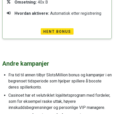
Omsetning:
40x B
Hvordan aktivere:
Automatisk etter registrering
HENT BONUS
Andre kampanjer
Fra tid til annen tilbyr SlotsMillion bonus og kampanjer i en
begrenset tidsperiode som hjelper spillere å booste
deres spillerkonto.
Casinoet har et velutviklet lojalitetsprogram med fordeler,
som for eksempel raske uttak, høyere
innskuddsbegrensninger og personlige VIP managere.