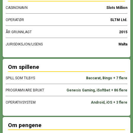
CASINONAVN
Slots Million
OPERATØR
SLTM Ltd.
ÅR GRUNNLAGT
2015
JURISDIKSJON/LISENS
Malta
Om spillene
SPILL SOM TILBYS
Baccarat, Bingo + 7 flere
PROGRAMVARE BRUKT
Genesis Gaming, iSoftbet + 86 flere
OPERATIVSYSTEM
Android, iOS + 3 flere
Om pengene