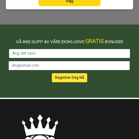
Play
GRATIS
GÅ IKKE GLIPP AV VÅRE EKSKLUSIVE
BONUSER
Registrer Deg Nå