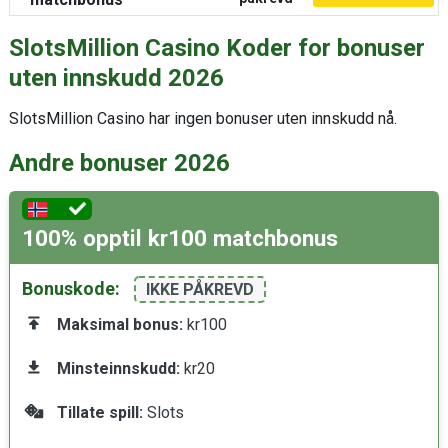
SlotsMillion Casino Koder for bonuser
uten innskudd 2026
SlotsMillion Casino har ingen bonuser uten innskudd nå.
Andre bonuser 2026
100% opptil kr100 matchbonus
Bonuskode:
IKKE PÅKREVD
Maksimal bonus:
kr100
Minsteinnskudd:
kr20
Tillate spill:
Slots