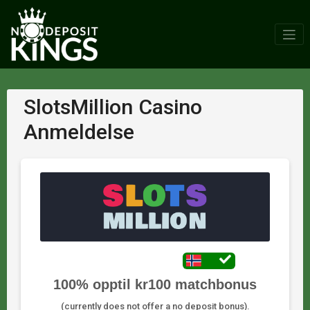
Skip
to
content
SlotsMillion Casino
Anmeldelse
100% opptil kr100 matchbonus
(currently does not offer a no deposit bonus).