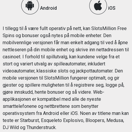
Android
iOS
I tillegg til å være fullt operativ på nett, kan SlotsMillion Free
Spins og bonuser også nytes på mobile enheter. Den
mobilvennlige versjonen får man enkelt adgang til ved å åpne
nettleseren på din mobile enhet og skrive inn nettadressen til
casinoet. I forhold til spillutvalg, kan kundene velge fra et
stort og variert utvalg av spilleautomater, inkludert
videoautomater, klassiske slots og jackpottautomater. Den
mobile versjonen til SlotsMillion fungerer optimalt, og gir
gjester og spillere muligheten til å registrere seg, logge på,
gjøre innskudd, hente bonuser og så videre. Web-
applikasjonen er kompatibel med alle de nyeste
smarttelefonene og nettbrettene som benytter
operativsystem fra Android eller iOS. Noen av titlene man kan
teste er Starburst, Esqueleto Explosivo, Bloopers, Medusa,
DJ Wild og Thunderstruck.