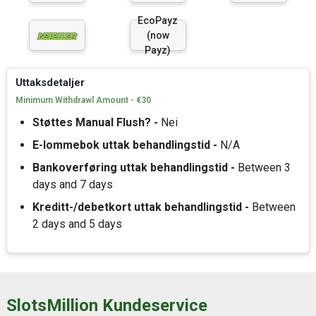
EcoPayz
(now
Payz)
Uttaksdetaljer
Minimum Withdrawl Amount - €30
Støttes Manual Flush? -
Nei
E-lommebok uttak behandlingstid -
N/A
Bankoverføring uttak behandlingstid -
Between 3
days and 7 days
Kreditt-/debetkort uttak behandlingstid -
Between
2 days and 5 days
SlotsMillion Kundeservice