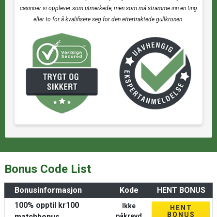
casinoer vi opplever som utmerkede, men som må stramme inn en ting
eller to for å kvalifisere seg for den ettertraktede gullkronen.
Bonus Code List
Bonusinformasjon
Kode
HENT BONUS
100% opptil kr100
Ikke
HENT
BONUS
matchbonus
påkrevd