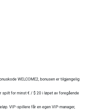
 bonuskode WELCOME2, bonusen er tilgjengelig
r spilt for minst € / $ 20 i løpet av foregående
beløp. VIP-spillere får en egen VIP-manager,