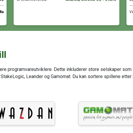
ta
V
ll
flere programvareutviklere. Dette inkluderer store selskaper som 
, StakeLogic, Leander og Gamomat. Du kan sortere spillene etter 