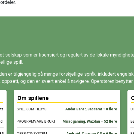
ordeler.
 et selskap som er lisensiert og regulert av de lokale myndighete
llige spill.
en er tilgjengelig på mange forskjellige språk, inkludert engelsk,
k oppsett, og den er svært enkel å navigere. Operatøren benytter
Om spillene
ts
SPILL SOM TILBYS
Andar Bahar, Baccarat + 8 flere
U
td.
PROGRAMVARE BRUKT
Microgaming, Wazdan + 52 flere
B
15
OPERATIVSYSTEM
Android, Chrome OS + 6 flere
B