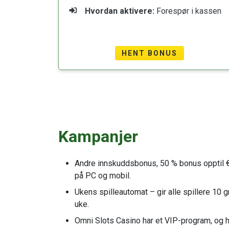
Hvordan aktivere:
Forespør i kassen
HENT BONUS
Kampanjer
Andre innskuddsbonus, 50 % bonus opptil 
på PC og mobil.
Ukens spilleautomat – gir alle spillere 10 g
uke.
Omni Slots Casino har et VIP-program, og hv