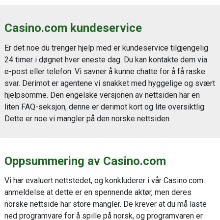
Casino.com kundeservice
Er det noe du trenger hjelp med er kundeservice tilgjengelig
24 timer i døgnet hver eneste dag. Du kan kontakte dem via
e-post eller telefon. Vi savner å kunne chatte for å få raske
svar. Derimot er agentene vi snakket med hyggelige og svært
hjelpsomme. Den engelske versjonen av nettsiden har en
liten FAQ-seksjon, denne er derimot kort og lite oversiktlig.
Dette er noe vi mangler på den norske nettsiden.
Oppsummering av Casino.com
Vi har evaluert nettstedet, og konkluderer i vår Casino.com
anmeldelse at dette er en spennende aktør, men deres
norske nettside har store mangler. De krever at du må laste
ned programvare for å spille på norsk, og programvaren er