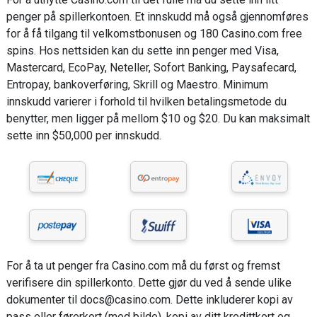
penger på spillerkontoen. Et innskudd må også gjennomføres
for å få tilgang til velkomstbonusen og 180 Casino.com free
spins. Hos nettsiden kan du sette inn penger med Visa,
Mastercard, EcoPay, Neteller, Sofort Banking, Paysafecard,
Entropay, bankoverføring, Skrill og Maestro. Minimum
innskudd varierer i forhold til hvilken betalingsmetode du
benytter, men ligger på mellom $10 og $20. Du kan maksimalt
sette inn $50,000 per innskudd.
For å ta ut penger fra Casino.com må du først og fremst
verifisere din spillerkonto. Dette gjør du ved å sende ulike
dokumenter til
docs@casino.com
. Dette inkluderer kopi av
pass eller førerkort (med bilde), kopi av ditt kredittkort og