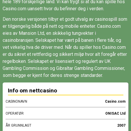
hele 189 forskjellige land. Vi kan trygt si at du kan spille hos
Casino.com uansett hvor du befinner deg i verden.
Den norske versjonen tilbyr et godt utvalg av casinospill som
er tilgjengelig både på nett og mobile enheter. Casino.com
eies av Mansion Ltd, en skikkelig tungvekter i
casinobransjen. Selskapet har vært på banen i flere tiår, og
vet virkelig hva de driver med. Når du spiller hos Casino.com
er du sikret et rettferdig og sikkert miljø hvor alt foregår etter
regelboken. Selskapet er lisensiert og regulert av UK
Gambling Commission og Gibraltar Gambling Commissioner,
som begge er kjent for deres strenge standarder.
Info om nettcasino
CASINONAVN
Casino.com
OPERATØR
ONISAC Ltd
ÅR GRUNNLAGT
2007