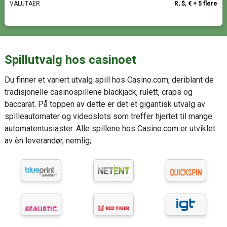
VALUTAER
R, $, € + 5 flere
Spillutvalg hos casinoet
Du finner et variert utvalg spill hos Casino.com, deriblant de
tradisjonelle casinospillene blackjack, rulett, craps og
baccarat. På toppen av dette er det et gigantisk utvalg av
spilleautomater og videoslots som treffer hjertet til mange
automatentusiaster. Alle spillene hos Casino.com er utviklet
av èn leverandør, nemlig;