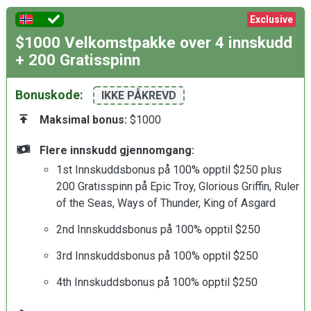
Exclusive
$1000 Velkomstpakke over 4 innskudd
+ 200 Gratisspinn
Bonuskode:
IKKE PÅKREVD
Maksimal bonus:
$1000
Flere innskudd gjennomgang:
1st Innskuddsbonus
på 100% opptil $250 plus
200 Gratisspinn på
Epic Troy, Glorious Griffin, Ruler
of the Seas, Ways of Thunder, King of Asgard
2nd Innskuddsbonus
på 100% opptil $250
3rd Innskuddsbonus
på 100% opptil $250
4th Innskuddsbonus
på 100% opptil $250