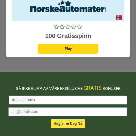
100 Gratisspinn
Play
GRATIS
GÅ IKKE GLIPP AV VÅRE EKSKLUSIVE
BONUSER
Registrer Deg Nå