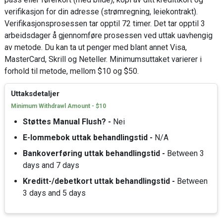
verifikasjon for din adresse (strømregning, leiekontrakt).
Verifikasjonsprosessen tar opptil 72 timer. Det tar opptil 3
arbeidsdager å gjennomføre prosessen ved uttak uavhengig
av metode. Du kan ta ut penger med blant annet Visa,
MasterCard, Skrill og Neteller. Minimumsuttaket varierer i
forhold til metode, mellom $10 og $50.
Uttaksdetaljer
Minimum Withdrawl Amount - $10
Støttes Manual Flush? -
Nei
E-lommebok uttak behandlingstid -
N/A
Bankoverføring uttak behandlingstid -
Between 3
days and 7 days
Kreditt-/debetkort uttak behandlingstid -
Between
3 days and 5 days