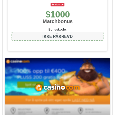
Exclusive
$1000
Matchbonus
Bonuskode:
IKKE PÅKREVD