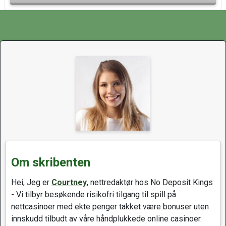
Om skribenten
Hei, Jeg er
Courtney
, nettredaktør hos No Deposit Kings
- Vi tilbyr besøkende risikofri tilgang til spill på
nettcasinoer med ekte penger takket være bonuser uten
innskudd tilbudt av våre håndplukkede online casinoer.