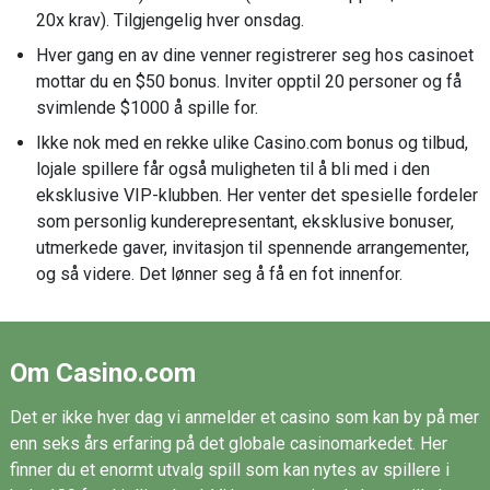
20x krav). Tilgjengelig hver onsdag.
Hver gang en av dine venner registrerer seg hos casinoet
mottar du en $50 bonus. Inviter opptil 20 personer og få
svimlende $1000 å spille for.
Ikke nok med en rekke ulike Casino.com bonus og tilbud,
lojale spillere får også muligheten til å bli med i den
eksklusive VIP-klubben. Her venter det spesielle fordeler
som personlig kunderepresentant, eksklusive bonuser,
utmerkede gaver, invitasjon til spennende arrangementer,
og så videre. Det lønner seg å få en fot innenfor.
Om Casino.com
Det er ikke hver dag vi anmelder et casino som kan by på mer
enn seks års erfaring på det globale casinomarkedet. Her
finner du et enormt utvalg spill som kan nytes av spillere i