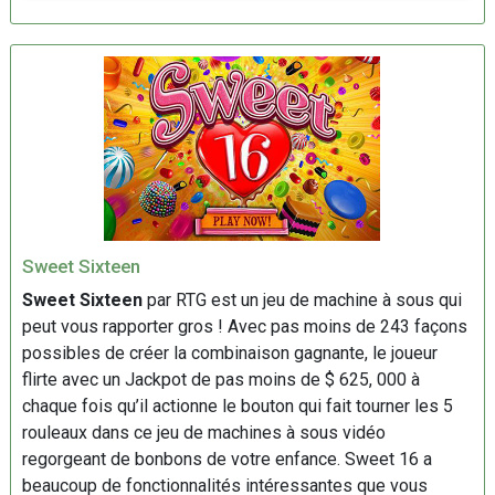
Sweet Sixteen
Sweet Sixteen
par RTG est un jeu de machine à sous qui
peut vous rapporter gros ! Avec pas moins de 243 façons
possibles de créer la combinaison gagnante, le joueur
flirte avec un Jackpot de pas moins de $ 625, 000 à
chaque fois qu’il actionne le bouton qui fait tourner les 5
rouleaux dans ce jeu de machines à sous vidéo
regorgeant de bonbons de votre enfance. Sweet 16 a
beaucoup de fonctionnalités intéressantes que vous