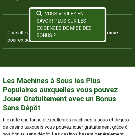
VOUS VOULEZ EN
SAVOIR PLUS SUR LES
EXIGENCES DE MISE DES
Consultez notre
article sur les exigences de mise
BONUS ?
pour en savoir plus.
Les Machines à Sous les Plus
Populaires auxquelles vous pouvez
Jouer Gratuitement avec un Bonus
Sans Dépôt
Il existe une tonne d’excellentes machines à sous et de jeux
de casino auxquels vous pouvez jouer gratuitement grâce à
nos bonus sans dépôt. Les casinos basent généralement