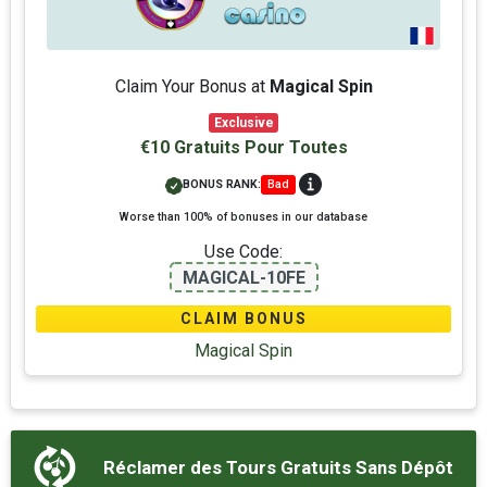
Claim Your Bonus at
Magical Spin
Exclusive
€10 Gratuits Pour Toutes
BONUS RANK:
Bad
Worse than 100% of bonuses in our database
Use Code:
MAGICAL-10FE
CLAIM BONUS
Magical Spin
Réclamer des Tours Gratuits Sans Dépôt