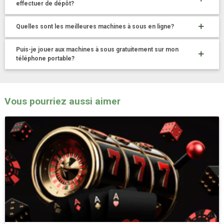
effectuer de dépôt?
Quelles sont les meilleures machines à sous en ligne?
Puis-je jouer aux machines à sous gratuitement sur mon
téléphone portable?
Vous pourriez aussi aimer