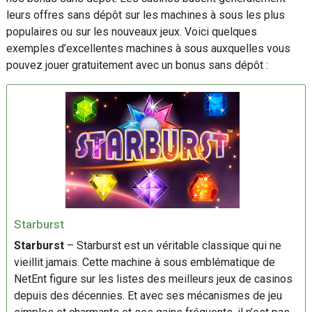
leurs offres sans dépôt sur les machines à sous les plus
populaires ou sur les nouveaux jeux. Voici quelques
exemples d’excellentes machines à sous auxquelles vous
pouvez jouer gratuitement avec un bonus sans dépôt :
Starburst
Starburst
– Starburst est un véritable classique qui ne
vieillit jamais. Cette machine à sous emblématique de
NetEnt figure sur les listes des meilleurs jeux de casinos
depuis des décennies. Et avec ses mécanismes de jeu