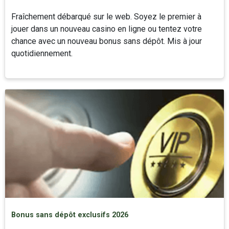
Fraîchement débarqué sur le web. Soyez le premier à
jouer dans un nouveau casino en ligne ou tentez votre
chance avec un nouveau bonus sans dépôt. Mis à jour
quotidiennement.
Bonus sans dépôt exclusifs 2026