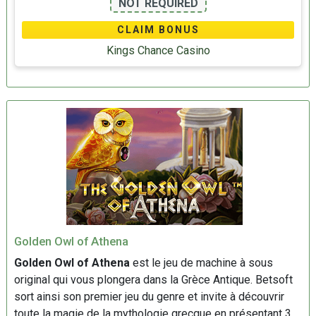
NOT REQUIRED
CLAIM BONUS
Kings Chance Casino
Golden Owl of Athena
Golden Owl of Athena
est le jeu de machine à sous
original qui vous plongera dans la Grèce Antique. Betsoft
sort ainsi son premier jeu du genre et invite à découvrir
toute la magie de la mythologie grecque en présentant 3