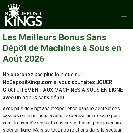
Skip
to
content
Les Meilleurs Bonus Sans
Dépôt de Machines à Sous en
Août 2026
Ne cherchez pas plus loin que sur
NoDepositKings.com si vous souhaitez JOUER
GRATUITEMENT AUX MACHINES A SOUS EN LIGNE
avec un bonus sans dépôt.
Avec plus de vingt ans d’expérience dans le secteur des
casinos en ligne, nous avons l’expertise nécessaire pour
vous trouver d’excellents casinos et bonus pour jouer aux
slots en ligne. Mais surtout, nos relations dans le secteur