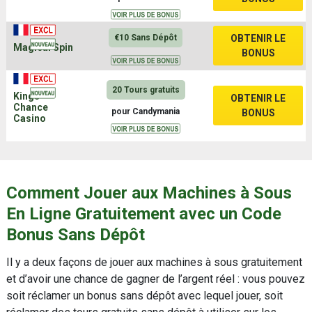
€10 Sans Dépôt
OBTENIR LE
Magical Spin
BONUS
20 Tours gratuits
Kings
OBTENIR LE
Chance
pour Candymania
BONUS
Casino
Comment Jouer aux Machines à Sous
En Ligne Gratuitement avec un Code
Bonus Sans Dépôt
Il y a deux façons de jouer aux machines à sous gratuitement
et d’avoir une chance de gagner de l’argent réel : vous pouvez
soit réclamer un bonus sans dépôt avec lequel jouer, soit