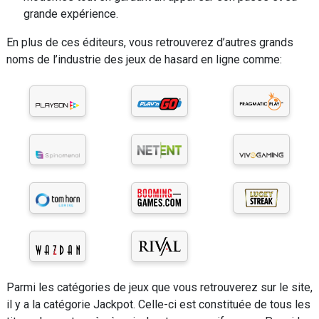
grande expérience.
En plus de ces éditeurs, vous retrouverez d’autres grands
noms de l’industrie des jeux de hasard en ligne comme:
Parmi les catégories de jeux que vous retrouverez sur le site,
il y a la catégorie Jackpot. Celle-ci est constituée de tous les