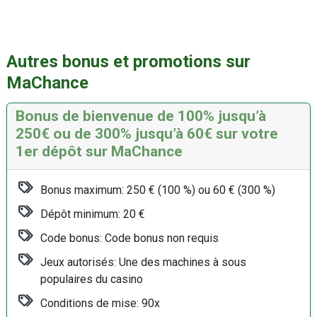
Autres bonus et promotions sur
MaChance
Bonus de bienvenue de 100% jusqu’à
250€ ou de 300% jusqu’à 60€ sur votre
1er dépôt sur MaChance
Bonus maximum: 250 € (100 %) ou 60 € (300 %)
Dépôt minimum: 20 €
Code bonus: Code bonus non requis
Jeux autorisés: Une des machines à sous
populaires du casino
Conditions de mise: 90x