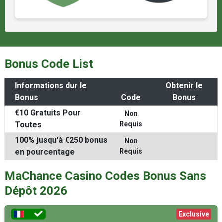
Bonus Code List
Informations dur le
Obtenir le
Bonus
Code
Bonus
€10 Gratuits Pour
Non
Toutes
Requis
100% jusqu'à €250 bonus
Non
en pourcentage
Requis
MaChance Casino Codes Bonus Sans
Dépôt 2026
Exclusive