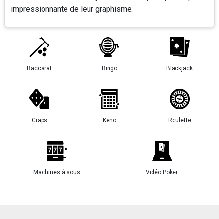
impressionnante de leur graphisme.
Baccarat
Bingo
Blackjack
Craps
Keno
Roulette
Machines à sous
Vidéo Poker