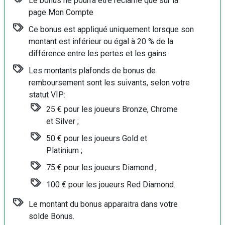
Le bonus ne pourra être réclamé que sur la
page Mon Compte
Ce bonus est appliqué uniquement lorsque son
montant est inférieur ou égal à 20 % de la
différence entre les pertes et les gains
Les montants plafonds de bonus de
remboursement sont les suivants, selon votre
statut VIP:
25 € pour les joueurs Bronze, Chrome
et Silver ;
50 € pour les joueurs Gold et
Platinium ;
75 € pour les joueurs Diamond ;
100 € pour les joueurs Red Diamond.
Le montant du bonus apparaitra dans votre
solde Bonus.