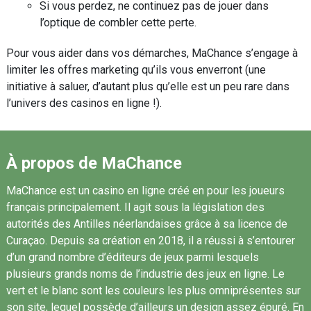
Si vous perdez, ne continuez pas de jouer dans
l’optique de combler cette perte.
Pour vous aider dans vos démarches, MaChance s’engage à
limiter les offres marketing qu’ils vous enverront (une
initiative à saluer, d’autant plus qu’elle est un peu rare dans
l’univers des casinos en ligne !).
À propos de MaChance
MaChance est un casino en ligne créé en pour les joueurs
français principalement. Il agit sous la législation des
autorités des Antilles néerlandaises grâce à sa licence de
Curaçao. Depuis sa création en 2018, il a réussi à s’entourer
d’un grand nombre d’éditeurs de jeux parmi lesquels
plusieurs grands noms de l’industrie des jeux en ligne. Le
vert et le blanc sont les couleurs les plus omniprésentes sur
son site, lequel possède d’ailleurs un design assez épuré. En