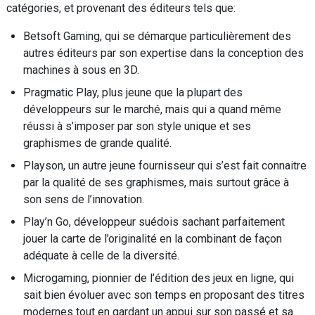
catégories, et provenant des éditeurs tels que:
Betsoft Gaming, qui se démarque particulièrement des
autres éditeurs par son expertise dans la conception des
machines à sous en 3D.
Pragmatic Play, plus jeune que la plupart des
développeurs sur le marché, mais qui a quand même
réussi à s’imposer par son style unique et ses
graphismes de grande qualité.
Playson, un autre jeune fournisseur qui s’est fait connaitre
par la qualité de ses graphismes, mais surtout grâce à
son sens de l’innovation.
Play’n Go, développeur suédois sachant parfaitement
jouer la carte de l’originalité en la combinant de façon
adéquate à celle de la diversité.
Microgaming, pionnier de l’édition des jeux en ligne, qui
sait bien évoluer avec son temps en proposant des titres
modernes tout en gardant un appui sur son passé et sa