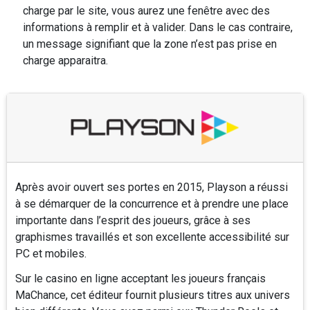
charge par le site, vous aurez une fenêtre avec des
informations à remplir et à valider. Dans le cas contraire,
un message signifiant que la zone n’est pas prise en
charge apparaitra.
Après avoir ouvert ses portes en 2015, Playson a réussi
à se démarquer de la concurrence et à prendre une place
importante dans l’esprit des joueurs, grâce à ses
graphismes travaillés et son excellente accessibilité sur
PC et mobiles.
Sur le casino en ligne acceptant les joueurs français
MaChance, cet éditeur fournit plusieurs titres aux univers