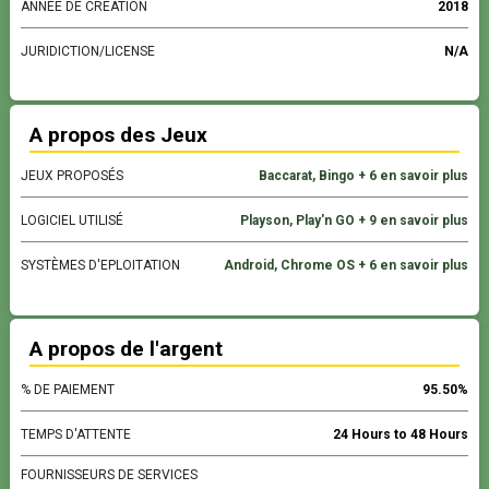
ANNÉE DE CRÉATION
2018
JURIDICTION/LICENSE
N/A
A propos des Jeux
JEUX PROPOSÉS
Baccarat, Bingo + 6 en savoir plus
LOGICIEL UTILISÉ
Playson, Play'n GO + 9 en savoir plus
SYSTÈMES D'EPLOITATION
Android, Chrome OS + 6 en savoir plus
A propos de l'argent
% DE PAIEMENT
95.50%
TEMPS D'ATTENTE
24 Hours to 48 Hours
FOURNISSEURS DE SERVICES