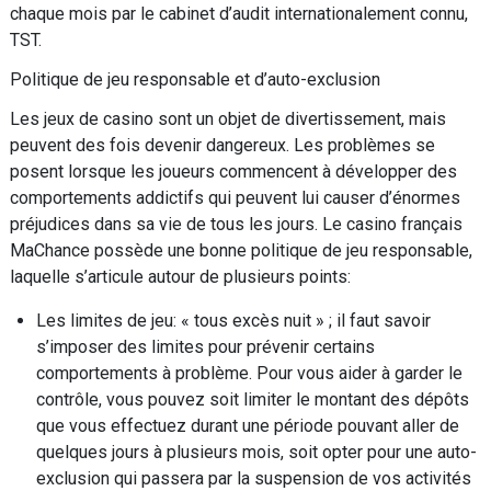
chaque mois par le cabinet d’audit internationalement connu,
TST.
Politique de jeu responsable et d’auto-exclusion
Les jeux de casino sont un objet de divertissement, mais
peuvent des fois devenir dangereux. Les problèmes se
posent lorsque les joueurs commencent à développer des
comportements addictifs qui peuvent lui causer d’énormes
préjudices dans sa vie de tous les jours. Le casino français
MaChance possède une bonne politique de jeu responsable,
laquelle s’articule autour de plusieurs points:
Les limites de jeu: « tous excès nuit » ; il faut savoir
s’imposer des limites pour prévenir certains
comportements à problème. Pour vous aider à garder le
contrôle, vous pouvez soit limiter le montant des dépôts
que vous effectuez durant une période pouvant aller de
quelques jours à plusieurs mois, soit opter pour une auto-
exclusion qui passera par la suspension de vos activités