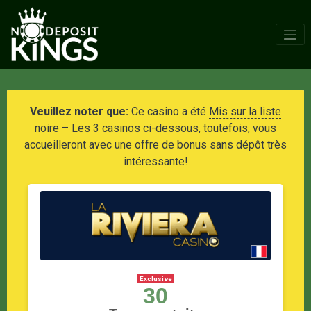
Skip
to
content
Veuillez noter que:
Ce casino a été
Mis sur la liste
noire
– Les 3 casinos ci-dessous, toutefois, vous
accueilleront avec une offre de bonus sans dépôt très
intéressante!
Exclusive
30