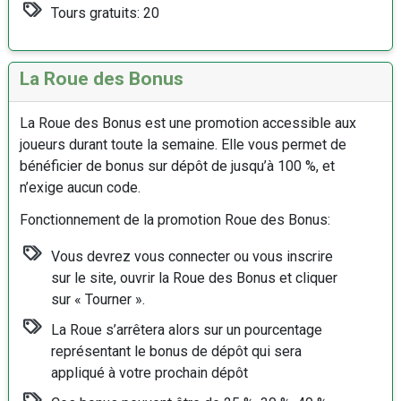
Tours gratuits: 20
La Roue des Bonus
La Roue des Bonus est une promotion accessible aux
joueurs durant toute la semaine. Elle vous permet de
bénéficier de bonus sur dépôt de jusqu’à 100 %, et
n’exige aucun code.
Fonctionnement de la promotion Roue des Bonus:
Vous devrez vous connecter ou vous inscrire
sur le site, ouvrir la Roue des Bonus et cliquer
sur « Tourner ».
La Roue s’arrêtera alors sur un pourcentage
représentant le bonus de dépôt qui sera
appliqué à votre prochain dépôt