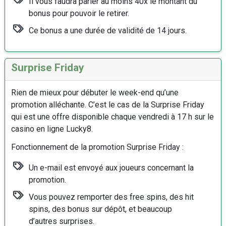
Il vous faudra parier au moins 40x le montant du
bonus pour pouvoir le retirer.
Ce bonus a une durée de validité de 14 jours.
Surprise Friday
Rien de mieux pour débuter le week-end qu’une
promotion alléchante. C’est le cas de la Surprise Friday
qui est une offre disponible chaque vendredi à 17 h sur le
casino en ligne Lucky8.
Fonctionnement de la promotion Surprise Friday :
Un e-mail est envoyé aux joueurs concernant la
promotion.
Vous pouvez remporter des free spins, des hit
spins, des bonus sur dépôt, et beaucoup
d’autres surprises.