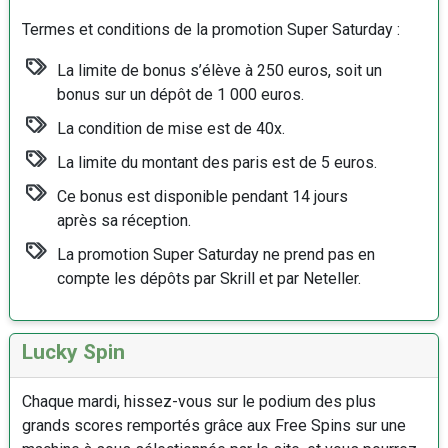
Termes et conditions de la promotion Super Saturday :
La limite de bonus s’élève à 250 euros, soit un
bonus sur un dépôt de 1 000 euros.
La condition de mise est de 40x.
La limite du montant des paris est de 5 euros.
Ce bonus est disponible pendant 14 jours
après sa réception.
La promotion Super Saturday ne prend pas en
compte les dépôts par Skrill et par Neteller.
Lucky Spin
Chaque mardi, hissez-vous sur le podium des plus
grands scores remportés grâce aux Free Spins sur une