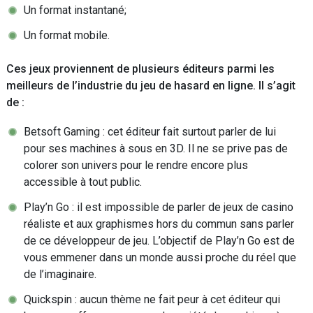
Un format instantané;
Un format mobile.
Ces jeux proviennent de plusieurs éditeurs parmi les
meilleurs de l’industrie du jeu de hasard en ligne. Il s’agit
de :
Betsoft Gaming : cet éditeur fait surtout parler de lui
pour ses machines à sous en 3D. Il ne se prive pas de
colorer son univers pour le rendre encore plus
accessible à tout public.
Play’n Go : il est impossible de parler de jeux de casino
réaliste et aux graphismes hors du commun sans parler
de ce développeur de jeu. L’objectif de Play’n Go est de
vous emmener dans un monde aussi proche du réel que
de l’imaginaire.
Quickspin : aucun thème ne fait peur à cet éditeur qui