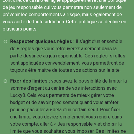
contraire, ce casino en ligne applique en effet une politique
de jeu responsable qui vous permettra non seulement de
prévenir les comportements à risque, mais également de
vous sortir de toute addiction. Cette politique se décline en
plusieurs points :
Respecter quelques règles :
il s’agit d’un ensemble
de 8 règles que vous retrouverez aisément dans la
partie destinée au jeu responsable. Ces règles, si elles
sont appliquées convenablement, vous permettront de
toujours être maitre de toutes vos actions sur le site.
Fixer des limites :
vous avez la possibilité de limiter la
somme d’argent au centre de vos interactions avec
Lucky8. Cela vous permettra de mieux gérer votre
budget et de savoir précisément quand vous arrêter
pour ne pas aller au-delà d’un certain seuil. Pour fixer
une limite, vous devrez simplement vous rendre dans
votre compte, aller à « Jeu responsable » et choisir la
limite que vous souhaitez vous imposer. Ces limites ne