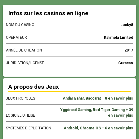
Infos sur les casinos en ligne
NOM DU CASINO
Lucky8
OPÉRATEUR
Kalimela Limited
ANNÉE DE CRÉATION
2017
JURIDICTION/LICENSE
Curacao
A propos des Jeux
JEUX PROPOSÉS
Andar Bahar, Baccarat + 8 en savoir plus
Yggdrasil Gaming, Red Tiger Gaming + 39
LOGICIEL UTILISÉ
en savoir plus
SYSTÈMES D'EPLOITATION
Android, Chrome OS + 6 en savoir plus