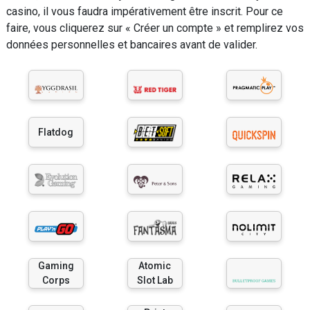
casino, il vous faudra impérativement être inscrit. Pour ce
faire, vous cliquerez sur « Créer un compte » et remplirez vos
données personnelles et bancaires avant de valider.
Flatdog
Gaming
Atomic
Corps
Slot Lab