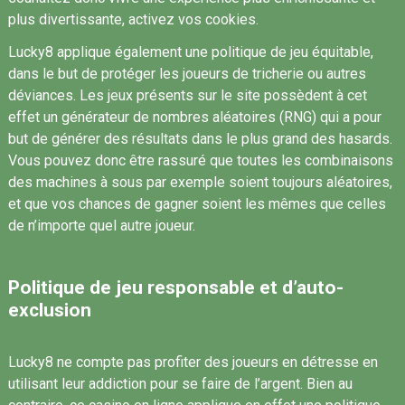
plus divertissante, activez vos cookies.
Lucky8 applique également une politique de jeu équitable,
dans le but de protéger les joueurs de tricherie ou autres
déviances. Les jeux présents sur le site possèdent à cet
effet un générateur de nombres aléatoires (RNG) qui a pour
but de générer des résultats dans le plus grand des hasards.
Vous pouvez donc être rassuré que toutes les combinaisons
des machines à sous par exemple soient toujours aléatoires,
et que vos chances de gagner soient les mêmes que celles
de n’importe quel autre joueur.
Politique de jeu responsable et d’auto-
exclusion
Lucky8 ne compte pas profiter des joueurs en détresse en
utilisant leur addiction pour se faire de l’argent. Bien au