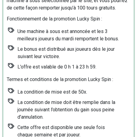
machine à sous sélectionnée par le site, et vous pourrez
de cette façon remporter jusqu’à 100 tours gratuits.
Fonctionnement de la promotion Lucky Spin :
Une machine à sous est annoncée et les 3
meilleurs joueurs du mardi remportent le bonus.
Le bonus est distribué aux joueurs dès le jour
suivant leur victoire.
L’offre est valable de 0 h 1 à 23 h 59.
Termes et conditions de la promotion Lucky Spin :
La condition de mise est de 50x.
La condition de mise doit être remplie dans la
journée suivant l’obtention du gain sous peine
d’annulation.
Cette offre est disponible une seule fois
chaque semaine et par joueur.