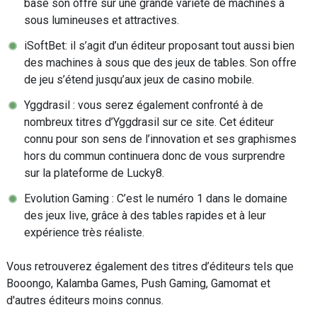
base son offre sur une grande variété de machines à
sous lumineuses et attractives.
iSoftBet: il s’agit d’un éditeur proposant tout aussi bien
des machines à sous que des jeux de tables. Son offre
de jeu s’étend jusqu’aux jeux de casino mobile.
Yggdrasil : vous serez également confronté à de
nombreux titres d’Yggdrasil sur ce site. Cet éditeur
connu pour son sens de l’innovation et ses graphismes
hors du commun continuera donc de vous surprendre
sur la plateforme de Lucky8.
Evolution Gaming : C’est le numéro 1 dans le domaine
des jeux live, grâce à des tables rapides et à leur
expérience très réaliste.
Vous retrouverez également des titres d’éditeurs tels que
Booongo, Kalamba Games, Push Gaming, Gamomat et
d'autres éditeurs moins connus.