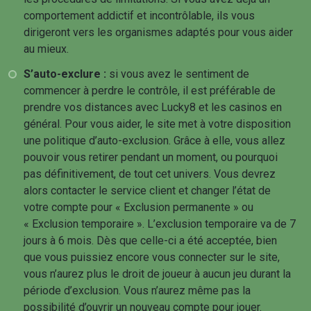
comportement addictif et incontrôlable, ils vous
dirigeront vers les organismes adaptés pour vous aider
au mieux.
S’auto-exclure :
si vous avez le sentiment de
commencer à perdre le contrôle, il est préférable de
prendre vos distances avec Lucky8 et les casinos en
général. Pour vous aider, le site met à votre disposition
une politique d’auto-exclusion. Grâce à elle, vous allez
pouvoir vous retirer pendant un moment, ou pourquoi
pas définitivement, de tout cet univers. Vous devrez
alors contacter le service client et changer l’état de
votre compte pour « Exclusion permanente » ou
« Exclusion temporaire ». L’exclusion temporaire va de 7
jours à 6 mois. Dès que celle-ci a été acceptée, bien
que vous puissiez encore vous connecter sur le site,
vous n’aurez plus le droit de joueur à aucun jeu durant la
période d’exclusion. Vous n’aurez même pas la
possibilité d’ouvrir un nouveau compte pour jouer.