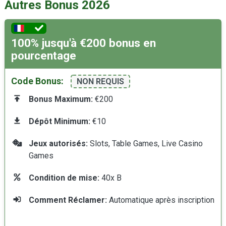
Autres Bonus 2026
100% jusqu'à €200 bonus en
pourcentage
Code Bonus:
NON REQUIS
Bonus Maximum:
€200
Dépôt Minimum:
€10
Jeux autorisés:
Slots, Table Games, Live Casino
Games
Condition de mise:
40x B
Comment Réclamer:
Automatique après inscription