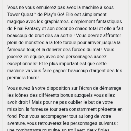
Vous ne vous ennuierez pas avec la machine à sous
Tower Quest™ de Play’n Go! Elle est simplement
magique avec les graphismes, simplement fantastiques
de Final Fantasy et son décor de chaos total et elle a fait
beaucoup de bruit dès sa sortie ! Vous devrez affronter
plein de monstres à la tête tordue pour arriver jusqu’à la
fameuse tour, et la délivrer des forces du mal ! Vous
jouerez en équipe, avec des personnages assez
exceptionnels! Et le plus important est que cette
machine va vous faire gagner beaucoup d’argent dès les
premiers tours!
Vous aurez à votre disposition sur l’écran de démarrage
les icônes des différents bonus auxquels vous allez
avoir droit ! Mais pour ne pas oublier le but de votre
mission, la fameuse tour sera constamment présente en
fond. Pour vous accompagner tout au long de votre
aventure, vous retrouverez les personnages suivants :
une combattante rouquine, un troll vert, deux fioles