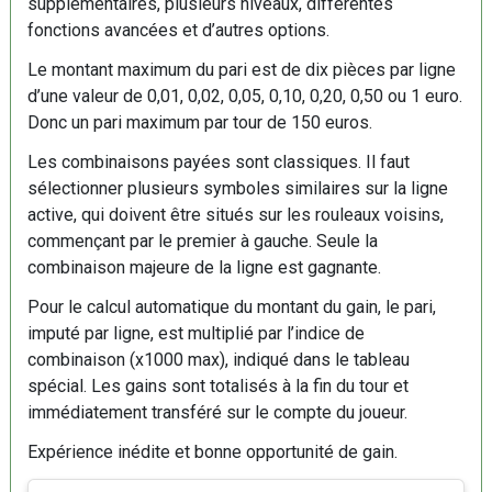
supplémentaires, plusieurs niveaux, différentes
fonctions avancées et d’autres options.
Le montant maximum du pari est de dix pièces par ligne
d’une valeur de 0,01, 0,02, 0,05, 0,10, 0,20, 0,50 ou 1 euro.
Donc un pari maximum par tour de 150 euros.
Les combinaisons payées sont classiques. Il faut
sélectionner plusieurs symboles similaires sur la ligne
active, qui doivent être situés sur les rouleaux voisins,
commençant par le premier à gauche. Seule la
combinaison majeure de la ligne est gagnante.
Pour le calcul automatique du montant du gain, le pari,
imputé par ligne, est multiplié par l’indice de
combinaison (x1000 max), indiqué dans le tableau
spécial. Les gains sont totalisés à la fin du tour et
immédiatement transféré sur le compte du joueur.
Expérience inédite et bonne opportunité de gain.