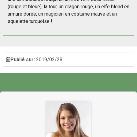
(rouge et bleue), la tour, un dragon rouge, un elfe blond en
armure dorée, un magicien en costume mauve et un
squelette turquoise !
Publié sur:
2019/02/28