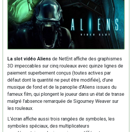
La slot vidéo Aliens
de NetEnt affiche des graphismes
3D impeccables sur cinq rouleaux avec quinze lignes de
paiement superbement conçus (toutes actives par
défaut dont la quantité ne peut être modifiée), d’une
musique de fond et de la panoplie d’Aliens issues du
fameux film, qui plongent le joueur dans un état de transe
malgré l’absence remarquée de Sigourney Weaver sur
les rouleaux.
L’écran affiche aussi trois rangées de symboles, les
symboles spéciaux, des multiplicateurs