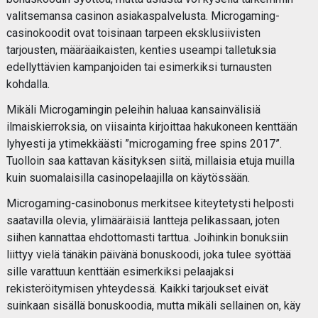
valitsemansa casinon asiakaspalvelusta. Microgaming-
casinokoodit ovat toisinaan tarpeen eksklusiivisten
tarjousten, määräaikaisten, kenties useampi talletuksia
edellyttävien kampanjoiden tai esimerkiksi turnausten
kohdalla.
Mikäli Microgamingin peleihin haluaa kansainvälisiä
ilmaiskierroksia, on viisainta kirjoittaa hakukoneen kenttään
lyhyesti ja ytimekkäästi ”microgaming free spins 2017”.
Tuolloin saa kattavan käsityksen siitä, millaisia etuja muilla
kuin suomalaisilla casinopelaajilla on käytössään.
Microgaming-casinobonus merkitsee kiteytetysti helposti
saatavilla olevia, ylimääräisiä lantteja pelikassaan, joten
siihen kannattaa ehdottomasti tarttua. Joihinkin bonuksiin
liittyy vielä tänäkin päivänä bonuskoodi, joka tulee syöttää
sille varattuun kenttään esimerkiksi pelaajaksi
rekisteröitymisen yhteydessä. Kaikki tarjoukset eivät
suinkaan sisällä bonuskoodia, mutta mikäli sellainen on, käy