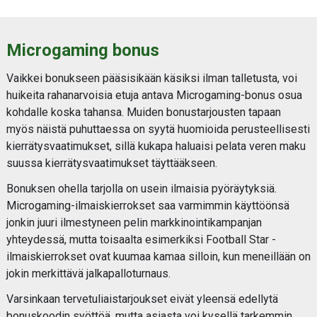
Microgaming bonus
Vaikkei bonukseen pääsisikään käsiksi ilman talletusta, voi
huikeita rahanarvoisia etuja antava Microgaming-bonus osua
kohdalle koska tahansa. Muiden bonustarjousten tapaan
myös näistä puhuttaessa on syytä huomioida perusteellisesti
kierrätysvaatimukset, sillä kukapa haluaisi pelata veren maku
suussa kierrätysvaatimukset täyttääkseen.
Bonuksen ohella tarjolla on usein ilmaisia pyöräytyksiä.
Microgaming-ilmaiskierrokset saa varmimmin käyttöönsä
jonkin juuri ilmestyneen pelin markkinointikampanjan
yhteydessä, mutta toisaalta esimerkiksi Football Star -
ilmaiskierrokset ovat kuumaa kamaa silloin, kun meneillään on
jokin merkittävä jalkapalloturnaus.
Varsinkaan tervetuliaistarjoukset eivät yleensä edellytä
bonuskoodin syöttöä, mutta asiasta voi kysellä tarkemmin