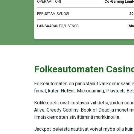
OPERAATTORI
Co-Gaming Limit
PERUSTAMISVUOSI
20
LAINSÄÄDÄNTÖ/LISENSSI
Mal
Folkeautomaten Casino
Folkeautomaten on panostanut valikoimissaan erit
firmat, kuten NetEnt, Microgaming, Playtech, Bet
Kolikkopelit ovat loistavaa viihdettä, joiden seu
Alive, Greedy Goblins, Book of Dead ja monet muu
ilmaiskierrosten siivittäminä markkinoille.
Jackpot-peleistä nauttivat voivat myös olla kui