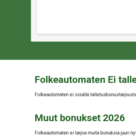
Folkeautomaten Ei tal
Folkeautomaten ei sisällä talletusbonustarjousta 
Muut bonukset 2026
Folkeautomaten ei tarjoa muita bonuksia juuri nyt