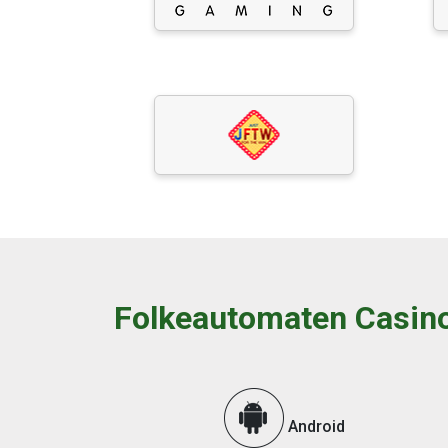
Folkeautomaten Casino
Android