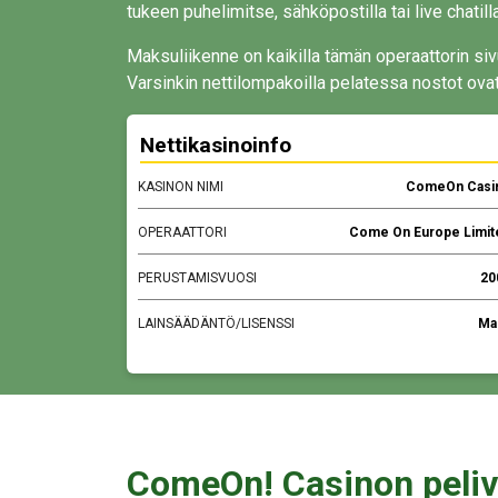
tukeen puhelimitse, sähköpostilla tai live chatilla
Maksuliikenne on kaikilla tämän operaattorin sivui
Varsinkin nettilompakoilla pelatessa nostot ovat
Nettikasinoinfo
KASINON NIMI
ComeOn Casi
OPERAATTORI
Come On Europe Limit
PERUSTAMISVUOSI
20
LAINSÄÄDÄNTÖ/LISENSSI
Mal
ComeOn! Casinon peliv