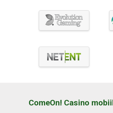
ComeOn! Casino mobiil