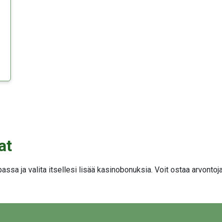
at
upassa ja valita itsellesi lisää kasinobonuksia. Voit ostaa arvonto