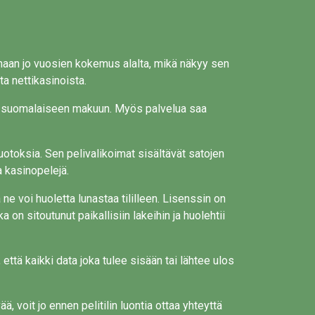
naan jo vuosien kokemus alalta, mikä näkyy sen
a nettikasinoista.
ös suomalaiseen makuun. Myös palvelua saa
otoksia. Sen pelivalikoimat sisältävät satojen
a kasinopelejä.
ne voi huoletta lunastaa tililleen. Lisenssin on
 on sitoutunut paikallisiin lakeihin ja huolehtii
 että kaikki data joka tulee sisään tai lähtee ulos
, voit jo ennen pelitilin luontia ottaa yhteyttä