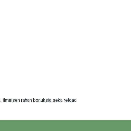
ja, ilmaisen rahan bonuksia sekä reload