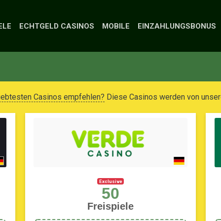
ELE
ECHTGELD CASINOS
MOBILE
EINZAHLUNGSBONUS
liebtesten Casinos empfehlen?
Diese Casinos werden von unser
Exclusive
50
Freispiele