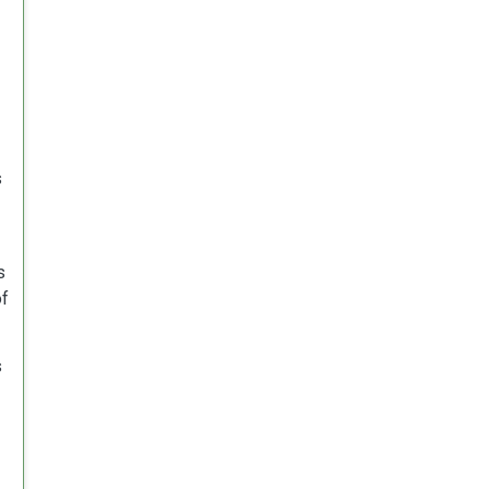
s
s
of
s