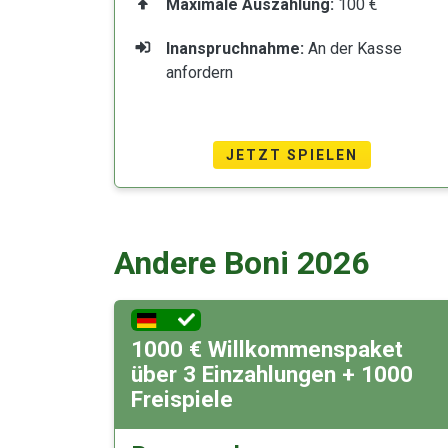
Maximale Auszahlung:
100 €
Inanspruchnahme:
An der Kasse
anfordern
JETZT SPIELEN
Andere Boni 2026
1000 € Willkommenspaket
über 3 Einzahlungen + 1000
Freispiele