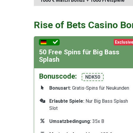
1000 € Match Bonus + 1000 Freispiele
Rise of Bets Casino B
Exclusiv
50 Free Spins für Big Bass
Splash
Bonuscode:
NDK50
Bonusart:
Gratis-Spins für Neukunden
Erlaubte Spiele:
Nur Big Bass Splash
Slot
Umsatzbedingung:
35x B