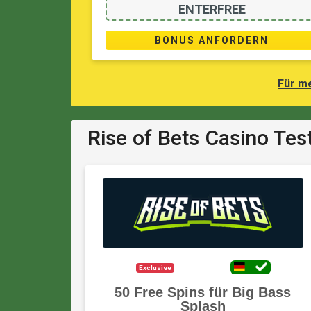
ENTERFREE
BONUS ANFORDERN
Für me
Rise of Bets Casino Tes
Exclusive
50 Free Spins für Big Bass
Splash