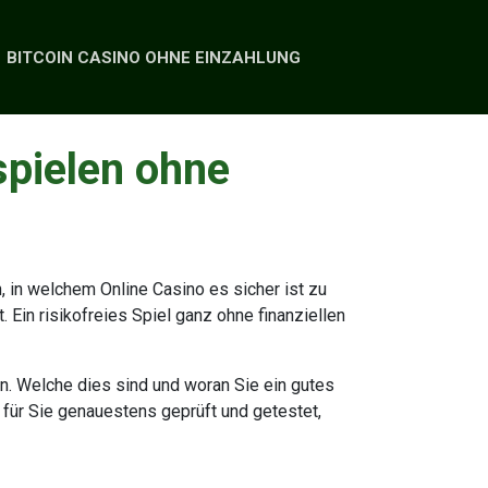
BITCOIN CASINO OHNE EINZAHLUNG
spielen ohne
 in welchem Online Casino es sicher ist zu
 Ein risikofreies Spiel ganz ohne finanziellen
. Welche dies sind und woran Sie ein gutes
 für Sie genauestens geprüft und getestet,