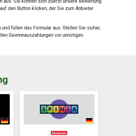
en aus. Sie können sich zuerst unsere Bewertung
 auf den Button klicken, der Sie zum Anbieter
d füllen das Formular aus. Stellen Sie sicher,
ellen Gewinnauszahlungen vor unnötigen
ng
Exclusive