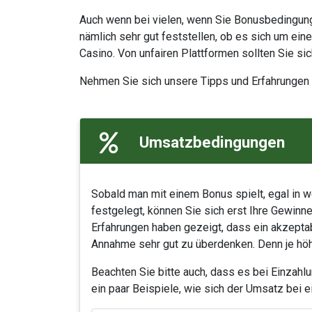
Auch wenn bei vielen, wenn Sie Bonusbedingung
nämlich sehr gut feststellen, ob es sich um eine
Casino. Von unfairen Plattformen sollten Sie si
Nehmen Sie sich unsere Tipps und Erfahrungen 
Umsatzbedingungen
Sobald man mit einem Bonus spielt, egal in 
festgelegt, können Sie sich erst Ihre Gewinne
Erfahrungen haben gezeigt, dass ein akzeptabl
Annahme sehr gut zu überdenken. Denn je höhe
Beachten Sie bitte auch, dass es bei Einzah
ein paar Beispiele, wie sich der Umsatz bei 