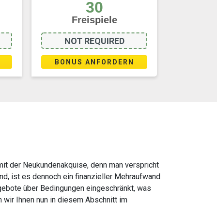
30
Freispiele
NOT REQUIRED
BONUS ANFORDERN
omit der Neukundenakquise, denn man verspricht
ind, ist es dennoch ein finanzieller Mehraufwand
gebote über Bedingungen eingeschränkt, was
 wir Ihnen nun in diesem Abschnitt im