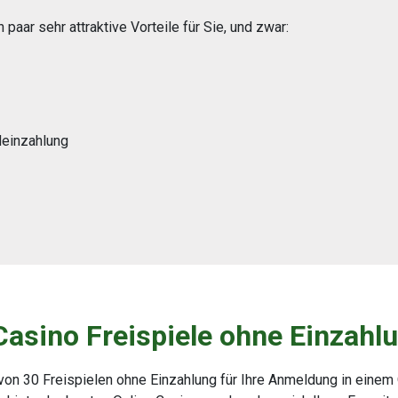
paar sehr attraktive Vorteile für Sie, und zwar:
deinzahlung
sino Freispiele ohne Einzahl
von 30 Freispielen ohne Einzahlung für Ihre Anmeldung in einem 