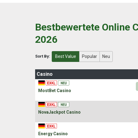
Bestbewertete Online C
2026
Sort By:
Best Value
Popular
Neu
Casino
MostBet Casino
NovaJackpot Casino
Energy Casino