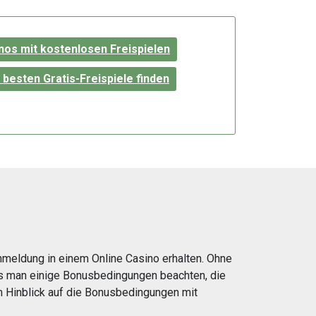
nos mit kostenlosen Freispielen
e besten Gratis-Freispiele finden
Anmeldung in einem Online Casino erhalten. Ohne
ss man einige Bonusbedingungen beachten, die
m Hinblick auf die Bonusbedingungen mit