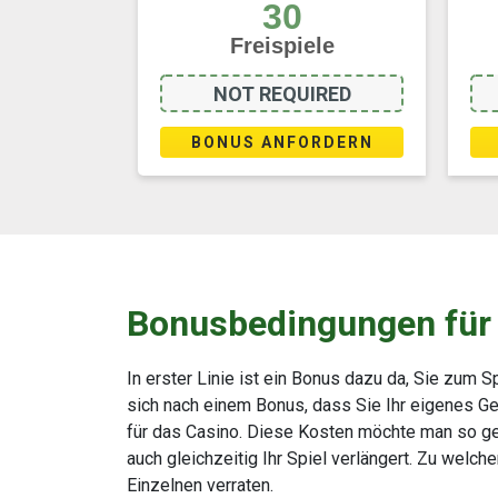
30
Freispiele
NOT REQUIRED
BONUS ANFORDERN
Bonusbedingungen für 
In erster Linie ist ein Bonus dazu da, Sie zum
sich nach einem Bonus, dass Sie Ihr eigenes Gel
für das Casino. Diese Kosten möchte man so g
auch gleichzeitig Ihr Spiel verlängert. Zu wel
Einzelnen verraten.