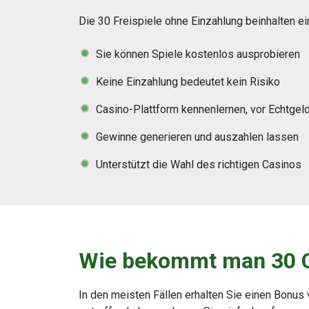
Die 30 Freispiele ohne Einzahlung beinhalten ein 
Sie können Spiele kostenlos ausprobieren
Keine Einzahlung bedeutet kein Risiko
Casino-Plattform kennenlernen, vor Echtgel
Gewinne generieren und auszahlen lassen
Unterstützt die Wahl des richtigen Casinos
Wie bekommt man 30 Ca
In den meisten Fällen erhalten Sie einen Bonus 