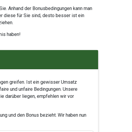
r Sie. Anhand der Bonusbedingungen kann man
r diese für Sie sind, desto besser ist ein
ziehen.
nis haben!
gen greifen. Ist ein gewisser Umsatz
 faire und unfaire Bedingungen. Unsere
ie darüber liegen, empfehlen wir vor
lung und den Bonus bezieht. Wir haben nun