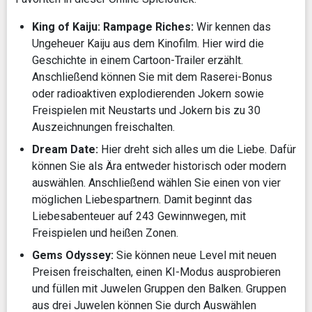
King of Kaiju: Rampage Riches:
Wir kennen das
Ungeheuer Kaiju aus dem Kinofilm. Hier wird die
Geschichte in einem Cartoon-Trailer erzählt.
Anschließend können Sie mit dem Raserei-Bonus
oder radioaktiven explodierenden Jokern sowie
Freispielen mit Neustarts und Jokern bis zu 30
Auszeichnungen freischalten.
Dream Date:
Hier dreht sich alles um die Liebe. Dafür
können Sie als Ära entweder historisch oder modern
auswählen. Anschließend wählen Sie einen von vier
möglichen Liebespartnern. Damit beginnt das
Liebesabenteuer auf 243 Gewinnwegen, mit
Freispielen und heißen Zonen.
Gems Odyssey:
Sie können neue Level mit neuen
Preisen freischalten, einen KI-Modus ausprobieren
und füllen mit Juwelen Gruppen den Balken. Gruppen
aus drei Juwelen können Sie durch Auswählen