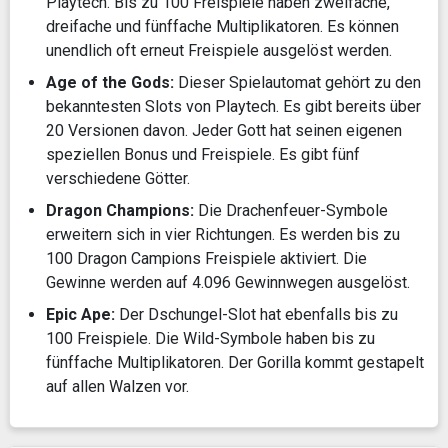
Playtech. Bis zu 100 Freispiele haben zweifache,
dreifache und fünffache Multiplikatoren. Es können
unendlich oft erneut Freispiele ausgelöst werden.
Age of the Gods:
Dieser Spielautomat gehört zu den
bekanntesten Slots von Playtech. Es gibt bereits über
20 Versionen davon. Jeder Gott hat seinen eigenen
speziellen Bonus und Freispiele. Es gibt fünf
verschiedene Götter.
Dragon Champions:
Die Drachenfeuer-Symbole
erweitern sich in vier Richtungen. Es werden bis zu
100 Dragon Campions Freispiele aktiviert. Die
Gewinne werden auf 4.096 Gewinnwegen ausgelöst.
Epic Ape:
Der Dschungel-Slot hat ebenfalls bis zu
100 Freispiele. Die Wild-Symbole haben bis zu
fünffache Multiplikatoren. Der Gorilla kommt gestapelt
auf allen Walzen vor.