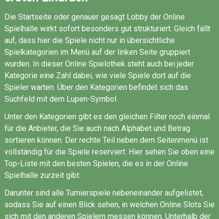
Die Startseite oder genauer gesagt Lobby der Online
Spielhalle wirkt sofort besonders gut strukturiert. Gleich fällt
auf, dass hier die Spiele nicht nur in übersichtliche
Spielkategorien im Menü auf der linken Seite gruppiert
wurden. In dieser Online Spielothek steht auch bei jeder
Kategorie eine Zahl dabei, wie viele Spiele dort auf die
Spieler warten. Über den Kategorien befindet sich das
Suchfeld mit dem Lupen-Symbol.
Unter den Kategorien gibt es den gleichen Filter noch einmal
für die Anbieter, die Sie auch nach Alphabet und Betrag
sortieren können. Der rechte Teil neben dem Seitenmenü ist
vollständig für die Spiele reserviert. Hier sehen Sie oben eine
Top-Liste mit den besten Spielen, die es in der Online
Spielhalle zurzeit gibt.
Darunter sind alle Turnierspiele nebeneinander aufgelistet,
sodass Sie auf einen Blick sehen, in welchen Online Slots Sie
sich mit den anderen Spielern messen können. Unterhalb der