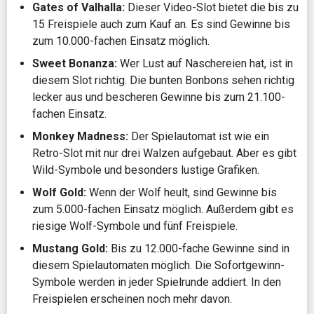
Gates of Valhalla:
Dieser Video-Slot bietet die bis zu
15 Freispiele auch zum Kauf an. Es sind Gewinne bis
zum 10.000-fachen Einsatz möglich.
Sweet Bonanza:
Wer Lust auf Naschereien hat, ist in
diesem Slot richtig. Die bunten Bonbons sehen richtig
lecker aus und bescheren Gewinne bis zum 21.100-
fachen Einsatz.
Monkey Madness:
Der Spielautomat ist wie ein
Retro-Slot mit nur drei Walzen aufgebaut. Aber es gibt
Wild-Symbole und besonders lustige Grafiken.
Wolf Gold:
Wenn der Wolf heult, sind Gewinne bis
zum 5.000-fachen Einsatz möglich. Außerdem gibt es
riesige Wolf-Symbole und fünf Freispiele.
Mustang Gold:
Bis zu 12.000-fache Gewinne sind in
diesem Spielautomaten möglich. Die Sofortgewinn-
Symbole werden in jeder Spielrunde addiert. In den
Freispielen erscheinen noch mehr davon.