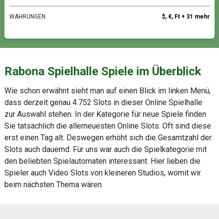
WÄHRUNGEN
$, €, Ft + 31 mehr
Rabona Spielhalle Spiele im Überblick
Wie schon erwähnt sieht man auf einen Blick im linken Menü,
dass derzeit genau 4.752 Slots in dieser Online Spielhalle
zur Auswahl stehen. In der Kategorie für neue Spiele finden
Sie tatsächlich die allerneuesten Online Slots. Oft sind diese
erst einen Tag alt. Deswegen erhöht sich die Gesamtzahl der
Slots auch dauernd. Für uns war auch die Spielkategorie mit
den beliebten Spielautomaten interessant. Hier lieben die
Spieler auch Video Slots von kleineren Studios, womit wir
beim nächsten Thema wären.