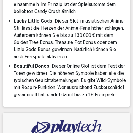
einsammeln. Im Prinzip ist der Spielautomat dem
beliebten Candy Crush ähnlich.
Lucky Little Gods:
Dieser Slot im asiatischen Anime-
Stil lässt die Herzen der Anime-Fans höher schlagen.
Außerdem können Sie bis zu 130.000 € mit dem
Golden Tree Bonus, Treasure Pot Bonus oder dem
Little Gods Bonus gewinnen. Natürlich können Sie
auch Freispiele aktivieren.
Beautiful Bones:
Dieser Online Slot ist dem Fest der
Toten gewidmet. Die höheren Symbole haben alle die
typischen Gesichtsbemalungen. Es gibt Wild-Symbole
mit Respin-Funktion. Wer ausreichend Zuckerschädel
gesammelt hat, startet damit bis zu 18 Freispiele.