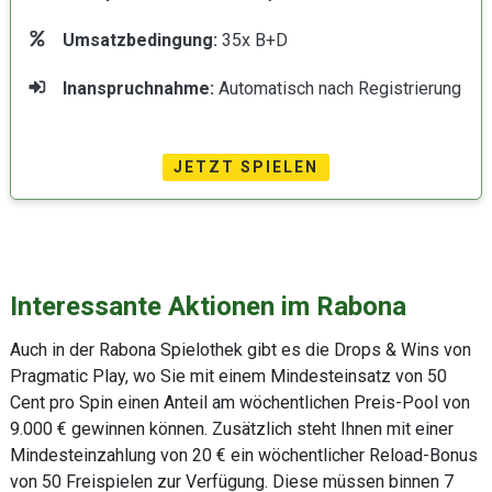
Umsatzbedingung:
35x B+D
Inanspruchnahme:
Automatisch nach Registrierung
JETZT SPIELEN
Interessante Aktionen im Rabona
Auch in der Rabona Spielothek gibt es die Drops & Wins von
Pragmatic Play, wo Sie mit einem Mindesteinsatz von 50
Cent pro Spin einen Anteil am wöchentlichen Preis-Pool von
9.000 € gewinnen können. Zusätzlich steht Ihnen mit einer
Mindesteinzahlung von 20 € ein wöchentlicher Reload-Bonus
von 50 Freispielen zur Verfügung. Diese müssen binnen 7