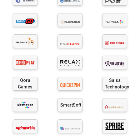
Qora
Salsa
Games
Technology
SmartSoft