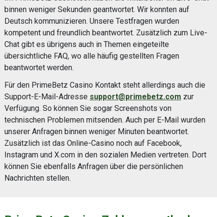
binnen weniger Sekunden geantwortet. Wir konnten auf
Deutsch kommunizieren. Unsere Testfragen wurden
kompetent und freundlich beantwortet. Zusätzlich zum Live-
Chat gibt es übrigens auch in Themen eingeteilte
übersichtliche FAQ, wo alle häufig gestellten Fragen
beantwortet werden.
Für den PrimeBetz Casino Kontakt steht allerdings auch die
Support-E-Mail-Adresse
support@primebetz.com
zur
Verfügung. So können Sie sogar Screenshots von
technischen Problemen mitsenden. Auch per E-Mail wurden
unserer Anfragen binnen weniger Minuten beantwortet.
Zusätzlich ist das Online-Casino noch auf Facebook,
Instagram und X.com in den sozialen Medien vertreten. Dort
können Sie ebenfalls Anfragen über die persönlichen
Nachrichten stellen.