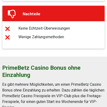
Nachteile
Keine Echtzeit-Überweisungen
Wenige Zahlungsmethoden
PrimeBetz Casino Bonus ohne
Einzahlung
Es gibt mehrere Möglichkeiten, um einen PrimeBetz Casino
Bonus ohne Einzahlung zu erhalten. Dazu zählen die täglichen
PrimeBetz Casino Freispiele im VIP-Club plus die Freitags-
Freispiele, für einen guten Start ins Wochenende für VIP-