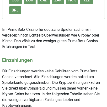
USD
EUR
CAD
ZAR
NOK
NZD
BRL
Im PrimeBetz Casino für deutsche Spieler sucht man
vergeblich nach Echtzeit-Überweisungen wie Giropay oder
Klarna. Das zählt zu den weniger guten PrimeBetz Casino
Erfahrungen im Test.
Einzahlungen
Für Einzahlungen werden keine Gebühren vom PrimeBetz
Casino verrechnet. Alle Einzahlungen werden sofort am
Spielerkonto gutgeschrieben. Die Kryptowährungen kaufen
Sie direkt über CoinsPaid und müssen daher vorher keine
Krypto-Coins besitzen. In der folgenden Tabelle sehen Sie
die wenigen verfügbaren Zahlungsanbieter und
Kryptowährungen.