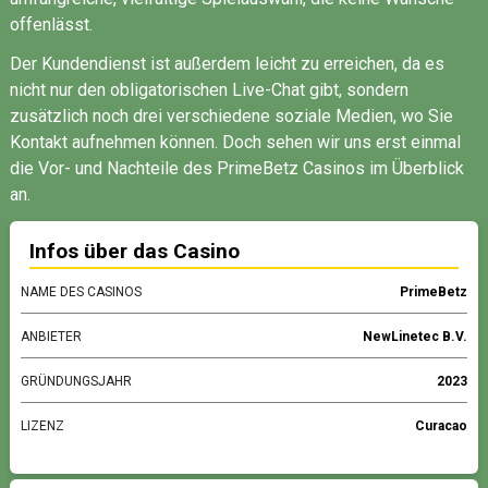
offenlässt.
Der Kundendienst ist außerdem leicht zu erreichen, da es
nicht nur den obligatorischen Live-Chat gibt, sondern
zusätzlich noch drei verschiedene soziale Medien, wo Sie
Kontakt aufnehmen können. Doch sehen wir uns erst einmal
die Vor- und Nachteile des PrimeBetz Casinos im Überblick
an.
Infos über das Casino
NAME DES CASINOS
PrimeBetz
ANBIETER
NewLinetec B.V.
GRÜNDUNGSJAHR
2023
LIZENZ
Curacao