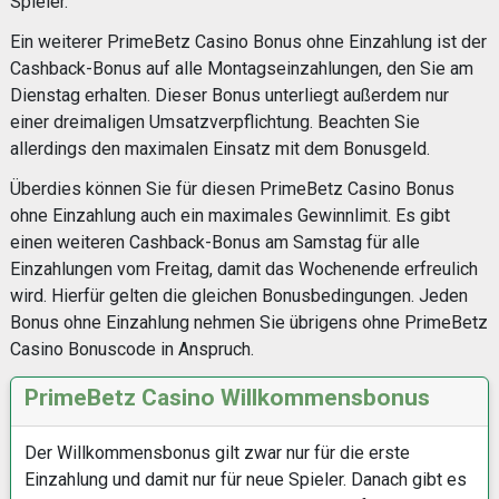
Spieler.
Ein weiterer PrimeBetz Casino Bonus ohne Einzahlung ist der
Cashback-Bonus auf alle Montagseinzahlungen, den Sie am
Dienstag erhalten. Dieser Bonus unterliegt außerdem nur
einer dreimaligen Umsatzverpflichtung. Beachten Sie
allerdings den maximalen Einsatz mit dem Bonusgeld.
Überdies können Sie für diesen PrimeBetz Casino Bonus
ohne Einzahlung auch ein maximales Gewinnlimit. Es gibt
einen weiteren Cashback-Bonus am Samstag für alle
Einzahlungen vom Freitag, damit das Wochenende erfreulich
wird. Hierfür gelten die gleichen Bonusbedingungen. Jeden
Bonus ohne Einzahlung nehmen Sie übrigens ohne PrimeBetz
Casino Bonuscode in Anspruch.
PrimeBetz Casino Willkommensbonus
Der Willkommensbonus gilt zwar nur für die erste
Einzahlung und damit nur für neue Spieler. Danach gibt es