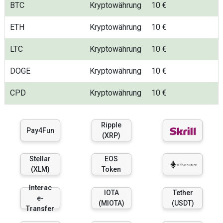
BTC
Kryptowährung
10 €
ETH
Kryptowährung
10 €
LTC
Kryptowährung
10 €
DOGE
Kryptowährung
10 €
CPD
Kryptowährung
10 €
Ripple
Pay4Fun
(XRP)
Stellar
EOS
(XLM)
Token
Interac
IOTA
Tether
e-
(MIOTA)
(USDT)
Transfer