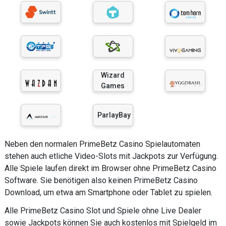
Wizard
Games
ParlayBay
Neben den normalen PrimeBetz Casino Spielautomaten
stehen auch etliche Video-Slots mit Jackpots zur Verfügung.
Alle Spiele laufen direkt im Browser ohne PrimeBetz Casino
Software. Sie benötigen also keinen PrimeBetz Casino
Download, um etwa am Smartphone oder Tablet zu spielen.
Alle PrimeBetz Casino Slot und Spiele ohne Live Dealer
sowie Jackpots können Sie auch kostenlos mit Spielgeld im