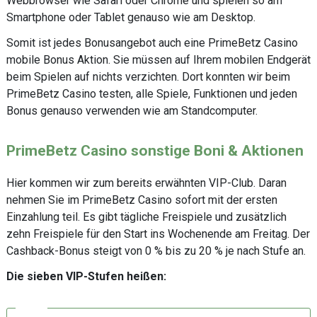
Webbrowser wie Safari oder Chrome und spielen so am
Smartphone oder Tablet genauso wie am Desktop.
Somit ist jedes Bonusangebot auch eine PrimeBetz Casino
mobile Bonus Aktion. Sie müssen auf Ihrem mobilen Endgerät
beim Spielen auf nichts verzichten. Dort konnten wir beim
PrimeBetz Casino testen, alle Spiele, Funktionen und jeden
Bonus genauso verwenden wie am Standcomputer.
PrimeBetz Casino sonstige Boni & Aktionen
Hier kommen wir zum bereits erwähnten VIP-Club. Daran
nehmen Sie im PrimeBetz Casino sofort mit der ersten
Einzahlung teil. Es gibt tägliche Freispiele und zusätzlich
zehn Freispiele für den Start ins Wochenende am Freitag. Der
Cashback-Bonus steigt von 0 % bis zu 20 % je nach Stufe an.
Die sieben VIP-Stufen heißen: