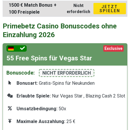
1500 € Match Bonus +
Nicht
JETZT
SPIELEN
100 Freispiele
erforderlich
Primebetz Casino Bonuscodes ohne
Einzahlung 2026
Exclusive
55 Free Spins für Vegas Star
Bonuscode:
NICHT ERFORDERLICH
Bonusart:
Gratis-Spins für Neukunden
Erlaubte Spiele:
Nur Vegas Star , Blazing Cash 2 Slot
Umsatzbedingung:
50x
Maximale Auszahlung:
25 €