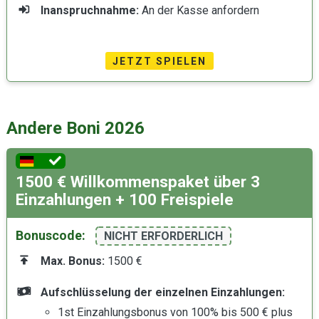
Inanspruchnahme:
An der Kasse anfordern
JETZT SPIELEN
Andere Boni 2026
1500 € Willkommenspaket über 3
Einzahlungen + 100 Freispiele
Bonuscode:
NICHT ERFORDERLICH
Max. Bonus:
1500 €
Aufschlüsselung der einzelnen Einzahlungen:
1st Einzahlungsbonus
von 100% bis 500 € plus