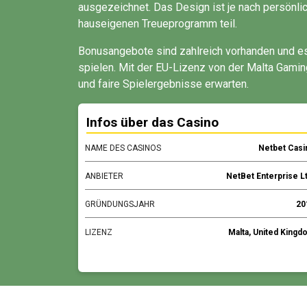
ausgezeichnet. Das Design ist je nach persönli
hauseigenen Treueprogramm teil.
Bonusangebote sind zahlreich vorhanden und es g
spielen. Mit der EU-Lizenz von der Malta Gaming
und faire Spielergebnisse erwarten.
Infos über das Casino
NAME DES CASINOS
Netbet Casi
ANBIETER
NetBet Enterprise L
GRÜNDUNGSJAHR
20
LIZENZ
Malta, United Kingd