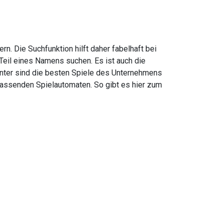
n. Die Suchfunktion hilft daher fabelhaft bei
Teil eines Namens suchen. Es ist auch die
nter sind die besten Spiele des Unternehmens
 passenden Spielautomaten. So gibt es hier zum