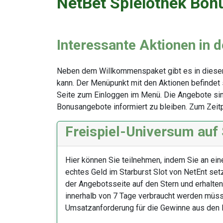
NetBet Spielothek Bon
Interessante Aktionen in d
Neben dem Willkommenspaket gibt es in dieser
kann. Der Menüpunkt mit den Aktionen befindet 
Seite zum Einloggen im Menü. Die Angebote sin
Bonusangebote informiert zu bleiben. Zum Zeitp
Freispiel-Universum auf 
Hier können Sie teilnehmen, indem Sie an ei
echtes Geld im Starburst Slot von NetEnt set
der Angebotsseite auf den Stern und erhalten 
innerhalb von 7 Tage verbraucht werden müsse
Umsatzanforderung für die Gewinne aus den F