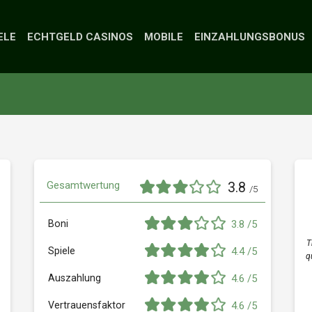
ELE
ECHTGELD CASINOS
MOBILE
EINZAHLUNGSBONUS
Gesamtwertung
3.8
/5
Boni
3.8
/5
T
Spiele
4.4
/5
q
Auszahlung
4.6
/5
Vertrauensfaktor
4.6
/5