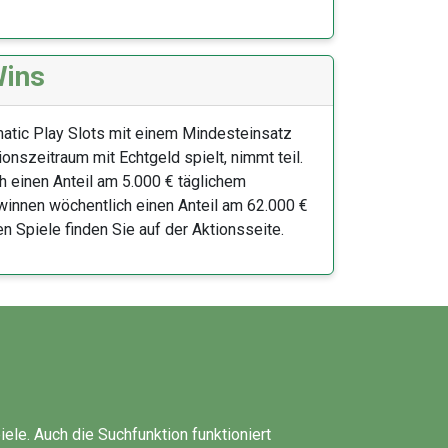
Wins
tic Play Slots mit einem Mindesteinsatz
onszeitraum mit Echtgeld spielt, nimmt teil.
h einen Anteil am 5.000 € täglichem
winnen wöchentlich einen Anteil am 62.000 €
n Spiele finden Sie auf der Aktionsseite.
iele. Auch die Suchfunktion funktioniert