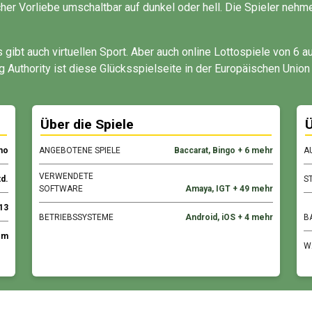
cher Vorliebe umschaltbar auf dunkel oder hell. Die Spieler ne
ibt auch virtuellen Sport. Aber auch online Lottospiele von 6 a
 Authority ist diese Glücksspielseite in der Europäischen Union l
Über die Spiele
Ü
no
ANGEBOTENE SPIELE
Baccarat, Bingo + 6 mehr
A
VERWENDETE
td.
S
SOFTWARE
Amaya, IGT + 49 mehr
13
BETRIEBSSYSTEME
Android, iOS + 4 mehr
B
om
W