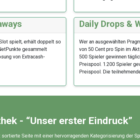
aways
Daily Drops & 
ot spielt, erhält doppelt so
Wer an ausgewählten Pragma
 NetPunkte gesammelt
von 50 Cent pro Spin im Akti
osung von Extracash-
500 Spieler gewinnen täglic
Preispool. 1.200 Spieler ge
Preispool. Die teilnehmende
thek - “Unser erster Eindruck”
t sortierte Seite mit einer hervorragenden Kategorisierung der Sp