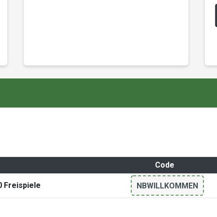
Code
 Freispiele
NBWILLKOMMEN