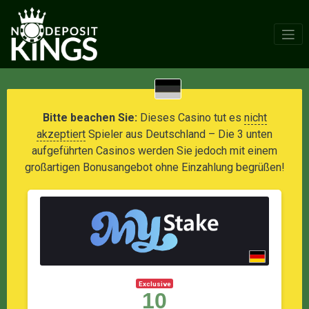
Skip
to
content
Bitte beachen Sie:
Dieses Casino tut es
nicht
akzeptiert
Spieler aus Deutschland – Die 3 unten
aufgeführten Casinos werden Sie jedoch mit einem
großartigen Bonusangebot ohne Einzahlung begrüßen!
Exclusive
10