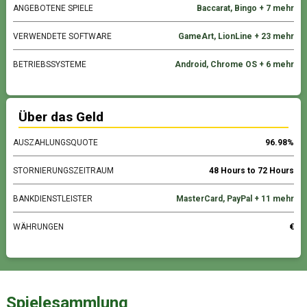
ANGEBOTENE SPIELE
Baccarat, Bingo + 7 mehr
VERWENDETE SOFTWARE
GameArt, LionLine + 23 mehr
BETRIEBSSYSTEME
Android, Chrome OS + 6 mehr
Über das Geld
AUSZAHLUNGSQUOTE
96.98%
STORNIERUNGSZEITRAUM
48 Hours to 72 Hours
BANKDIENSTLEISTER
MasterCard, PayPal + 11 mehr
WÄHRUNGEN
€
Spielesammlung