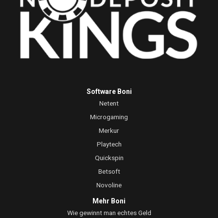
Software Boni
Netent
Microgaming
Merkur
Playtech
Quickspin
Betsoft
Novoline
Mehr Boni
Wie gewinnt man echtes Geld