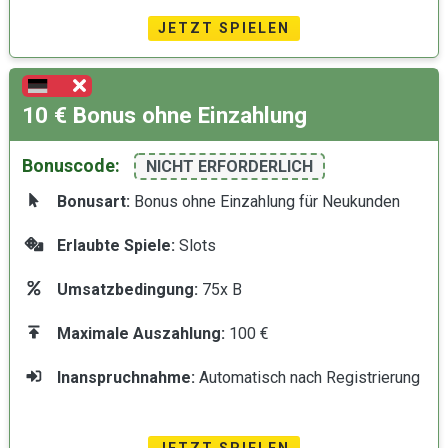
JETZT SPIELEN
10 € Bonus ohne Einzahlung
Bonuscode:
NICHT ERFORDERLICH
Bonusart:
Bonus ohne Einzahlung für Neukunden
Erlaubte Spiele:
Slots
Umsatzbedingung:
75x B
Maximale Auszahlung:
100 €
Inanspruchnahme:
Automatisch nach Registrierung