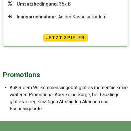
Umsatzbedingung:
35x B
Inanspruchnahme:
An der Kasse anfordern
JETZT SPIELEN
Promotions
Außer dem Willkommensangebot gibt es momentan keine
weiteren Promotions. Aber keine Sorge, bei Lapalingo
gibt es in regelmäßigen Abständen Aktionen und
Bonusangebote.