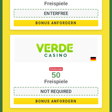
Freispiele
ENTERFREE
BONUS ANFORDERN
Exclusive
50
Freispiele
NOT REQUIRED
BONUS ANFORDERN