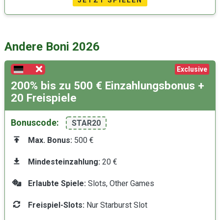
JETZT SPIELEN
Andere Boni 2026
Exclusive
200% bis zu 500 € Einzahlungsbonus +
20 Freispiele
Bonuscode:
STAR20
Max. Bonus:
500 €
Mindesteinzahlung:
20 €
Erlaubte Spiele:
Slots, Other Games
Freispiel-Slots:
Nur Starburst Slot