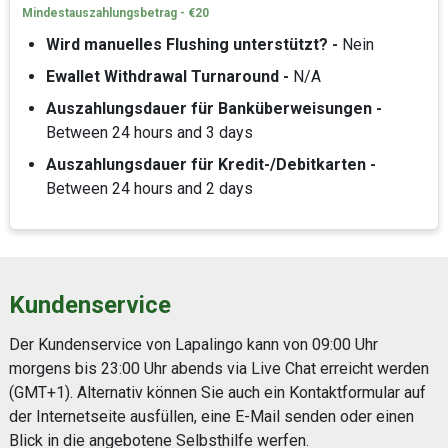
Mindestauszahlungsbetrag - €20
Wird manuelles Flushing unterstützt? -
Nein
Ewallet Withdrawal Turnaround -
N/A
Auszahlungsdauer für Banküberweisungen -
Between 24 hours and 3 days
Auszahlungsdauer für Kredit-/Debitkarten -
Between 24 hours and 2 days
Kundenservice
Der Kundenservice von Lapalingo kann von 09:00 Uhr
morgens bis 23:00 Uhr abends via Live Chat erreicht werden
(GMT+1). Alternativ können Sie auch ein Kontaktformular auf
der Internetseite ausfüllen, eine E-Mail senden oder einen
Blick in die angebotene Selbsthilfe werfen.