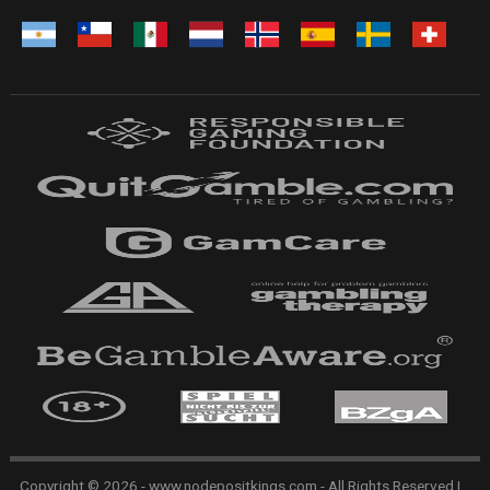
Copyright © 2026 - www.nodepositkings.com - All Rights Reserved
|