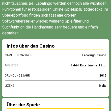
nicht täuschen. Bei Lapalingo werden dennoch alle wichtigen
Funktionen für erstklassigen Online-Spielspaß abgedeckt. Im
Spieleportfolio finden sich fast alle großen
Softwarehersteller wieder, während Spielfilter und
Suchfunktion die Handhabung sehr bequem und einfach
gestalten.
Infos über das Casino
NAME DES CASINOS
Lapalingo Casino
ANBIETER
Rabbit Entertainment Ltd.
GRÜNDUNGSJAHR
2015
LIZENZ
Malta
Über die Spiele