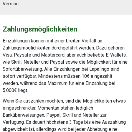
Version.
Zahlungsmöglichkeiten
Einzahlungen können mit einer breiten Vielfalt an
Zahlungsmöglichkeiten durchgeführt werden. Dazu gehören
Visa, Paysafe und Mastercard, aber auch beliebte E-Wallets,
wie Skrill, Neteller und Paypal sowie die Möglichkeit für eine
Sofortüberweisung. Alle Einzahlungen bei Lapalingo sind
sofort verfügbar. Mindestens müssen 10€ eingezahlt
werden, während das Maximum für eine Einzahlung bei
5.000€ liegt.
Wenn Sie auszahlen möchten, sind die Möglichkeiten etwas
eingeschränkter. Momentan stehen lediglich
Banküberweisungen, Paypal, Skrill und Neteller zur
Verfügung. Es dauert höchstens 3 Tage bis eine Auszahlung
abgewickelt ist, allerdings wird bei jeder Abhebung eine