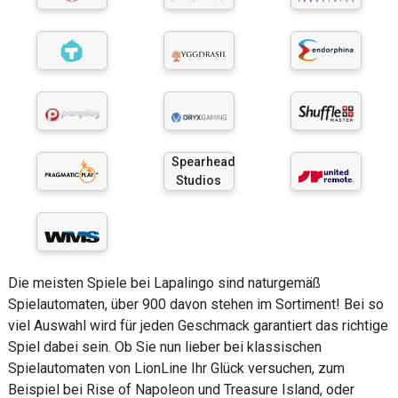
Spearhead
Studios
Die meisten Spiele bei Lapalingo sind naturgemäß
Spielautomaten, über 900 davon stehen im Sortiment! Bei so
viel Auswahl wird für jeden Geschmack garantiert das richtige
Spiel dabei sein. Ob Sie nun lieber bei klassischen
Spielautomaten von LionLine Ihr Glück versuchen, zum
Beispiel bei Rise of Napoleon und Treasure Island, oder