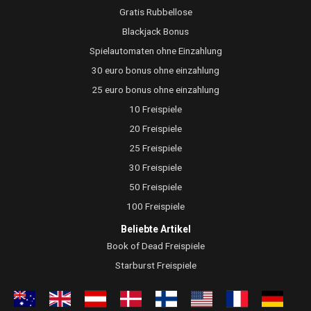
Gratis Rubbellose
Blackjack Bonus
Spielautomaten ohne Einzahlung
30 euro bonus ohne einzahlung
25 euro bonus ohne einzahlung
10 Freispiele
20 Freispiele
25 Freispiele
30 Freispiele
50 Freispiele
100 Freispiele
Beliebte Artikel
Book of Dead Freispiele
Starburst Freispiele