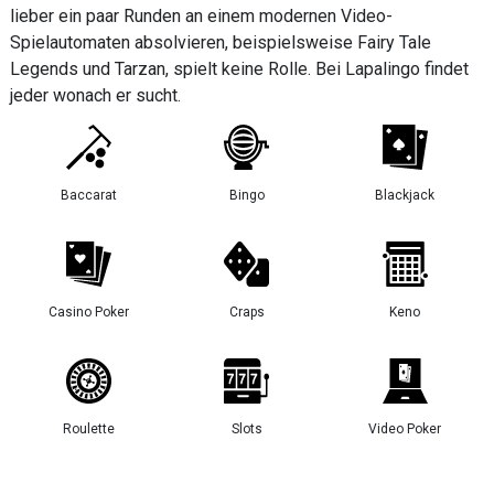
lieber ein paar Runden an einem modernen Video-
Spielautomaten absolvieren, beispielsweise Fairy Tale
Legends und Tarzan, spielt keine Rolle. Bei Lapalingo findet
jeder wonach er sucht.
Baccarat
Bingo
Blackjack
Casino Poker
Craps
Keno
Roulette
Slots
Video Poker