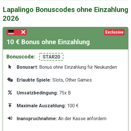
Lapalingo Bonuscodes ohne Einzahlung
2026
Exclusive
10 € Bonus ohne Einzahlung
Bonuscode:
STAR20
Bonusart:
Bonus ohne Einzahlung für Neukunden
Erlaubte Spiele:
Slots, Other Games
Umsatzbedingung:
75x B
Maximale Auszahlung:
100 €
Inanspruchnahme:
An der Kasse anfordern