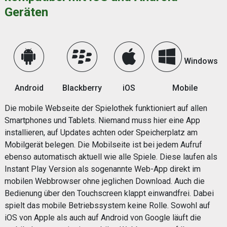
Geräten
Windows
Android
Blackberry
iOS
Mobile
Die mobile Webseite der Spielothek funktioniert auf allen
Smartphones und Tablets. Niemand muss hier eine App
installieren, auf Updates achten oder Speicherplatz am
Mobilgerät belegen. Die Mobilseite ist bei jedem Aufruf
ebenso automatisch aktuell wie alle Spiele. Diese laufen als
Instant Play Version als sogenannte Web-App direkt im
mobilen Webbrowser ohne jeglichen Download. Auch die
Bedienung über den Touchscreen klappt einwandfrei. Dabei
spielt das mobile Betriebssystem keine Rolle. Sowohl auf
iOS von Apple als auch auf Android von Google läuft die