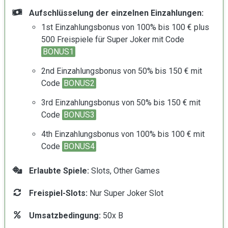
Aufschlüsselung der einzelnen Einzahlungen:
1st Einzahlungsbonus
von 100% bis 100 € plus
500 Freispiele für
Super Joker
mit Code
BONUS1
2nd Einzahlungsbonus
von 50% bis 150 € mit
Code
BONUS2
3rd Einzahlungsbonus
von 50% bis 150 € mit
Code
BONUS3
4th Einzahlungsbonus
von 100% bis 100 € mit
Code
BONUS4
Erlaubte Spiele:
Slots, Other Games
Freispiel-Slots:
Nur Super Joker Slot
Umsatzbedingung:
50x B