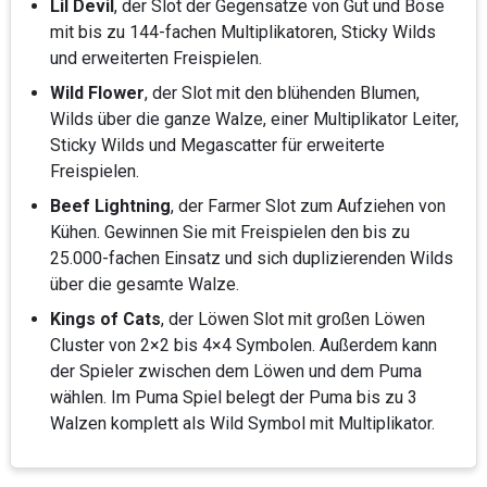
Lil Devil
, der Slot der Gegensätze von Gut und Böse
mit bis zu 144-fachen Multiplikatoren, Sticky Wilds
und erweiterten Freispielen.
Wild Flower
, der Slot mit den blühenden Blumen,
Wilds über die ganze Walze, einer Multiplikator Leiter,
Sticky Wilds und Megascatter für erweiterte
Freispielen.
Beef Lightning
, der Farmer Slot zum Aufziehen von
Kühen. Gewinnen Sie mit Freispielen den bis zu
25.000-fachen Einsatz und sich duplizierenden Wilds
über die gesamte Walze.
Kings of Cats
, der Löwen Slot mit großen Löwen
Cluster von 2×2 bis 4×4 Symbolen. Außerdem kann
der Spieler zwischen dem Löwen und dem Puma
wählen. Im Puma Spiel belegt der Puma bis zu 3
Walzen komplett als Wild Symbol mit Multiplikator.