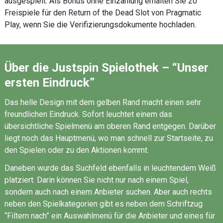
ausgespielt. Als Bonus ohne Einzahlung erhalten Sie 20
Freispiele für den Return of the Dead Slot von Pragmatic
Play, wenn Sie die Verifizierungsdokumente hochladen.
Über die Justspin Spielothek – “Unser
ersten Eindruck”
Das helle Design mit dem gelben Rand macht einen sehr
freundlichen Eindruck. Sofort leuchtet einem das
übersichtliche Spielmenü am oberen Rand entgegen. Darüber
liegt noch das Hauptmenü, wo man schnell zur Startseite, zu
den Spielen oder zu den Aktionen kommt.
Daneben wurde das Suchfeld ebenfalls in leuchtendem Weiß
platziert. Darin können Sie nicht nur nach einem Spiel,
sondern auch nach einem Anbieter suchen. Aber auch rechts
neben den Spielkategorien gibt es neben dem Schriftzug
“Filtern nach” ein Auswahlmenü für die Anbieter und eines für