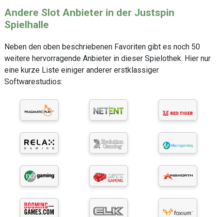
Andere Slot Anbieter in der Justspin
Spielhalle
Neben den oben beschriebenen Favoriten gibt es noch 50
weitere hervorragende Anbieter in dieser Spielothek. Hier nur
eine kurze Liste einiger anderer erstklassiger
Softwarestudios: