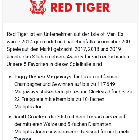
Red Tiger ist ein Unternehmen auf der Isle of Man. Es
wurde 2014 gegründet und hat ebenfalls schon über 200
Spiele auf den Markt gebracht. 2017, 2018 und 2019
konnte das Studio mehrere Awards für sich entscheiden.
Unsere 5 Favoriten in dieser Spielhalle sind:
Piggy Riches Megaways
, für Luxus mit feinem
Champagner und Gewinnen auf bis zu 117.649
Megaways. Außerdem gibt es ein Glücksrad für bis zu
22 Freispiele mit einem bis zu 10-fachen
Multiplikator.
Vault Cracker
, der Slot mit dem Tresorknacker auf
der mittleren Walze und 5-fachen Diamanten
Multiplikatoren sowie einem Glücksrad für noch mehr
Tresore.