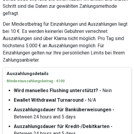
Schritt sind die Daten zur gewählten Zahlungsmethode
gefragt.
Der Mindestbetrag für Einzahlungen und Auszahlungen liegt
bei 10 €. Es werden keinerlei Gebühren verrechnet.
Auszahlungen sind über Klarna nicht möglich. Pro Tag sind
höchstens 5.000 € an Auszahlungen möglich. Für
Einzahlungen gelten nur Ihre persönlichen Limits bei Ihrem
Zahlungsanbieter.
Auszahlungsdetails
Mindestauszahlungsbetrag - €100
Wird manuelles Flushing unterstützt? -
Nein
Ewallet Withdrawal Turnaround -
N/A
Auszahlungsdauer für Banküberweisungen -
Between 24 hours and 5 days
Auszahlungsdauer für Kredit-/Debitkarten -
Between 24 hours and 5 days