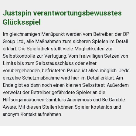
Justspin verantwortungsbewusstes
Glücksspiel
Im gleichnamigen Menüpunkt werden vom Betreiber, der BP
Group Ltd., alle Maßnahmen zum sicheren Spielen im Detail
erklärt. Die Spielothek stellt viele Möglichkeiten zur
Selbstkontrolle zur Verfügung. Vom freiwilligen Setzen von
Limits bis zum Selbstausschluss oder einer
vorübergehenden, befristeten Pause ist alles möglich. Jede
einzelne Schutzmaßnahme wird hier im Detail erklärt. Am
Ende gibt es dann noch einen kleinen Selbsttest. Außerdem
verweist der Betreiber gefährdete Spieler an die
Hilfsorganisationen Gamblers Anonymous und Be Gamble
Aware. Mit diesen Stellen können Spieler kostenlos und
anonym Kontakt aufnehmen.