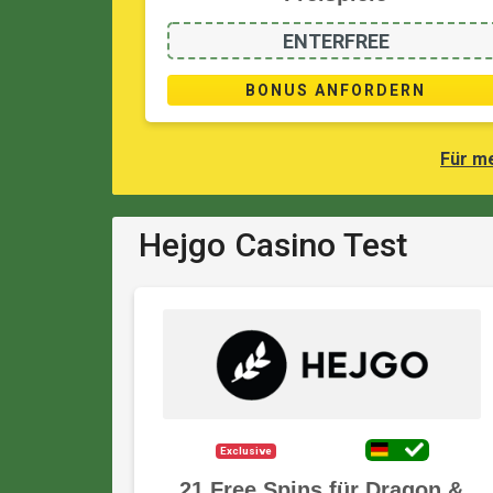
ENTERFREE
BONUS ANFORDERN
Für me
Hejgo Casino Test
Exclusive
21 Free Spins für Dragon &