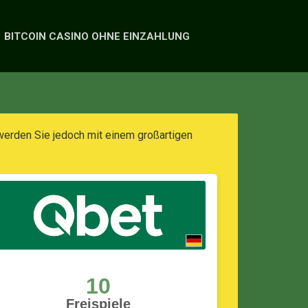
BITCOIN CASINO OHNE EINZAHLUNG
werden Sie jedoch mit einem großartigen
10
Freispiele