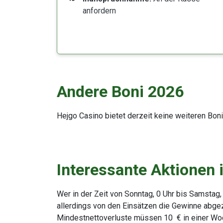
anfordern
Andere Boni 2026
Hejgo Casino bietet derzeit keine weiteren Boni
Interessante Aktionen
Wer in der Zeit von Sonntag, 0 Uhr bis Samstag,
allerdings von den Einsätzen die Gewinne abgez
Mindestnettoverluste müssen 10 € in einer Woc