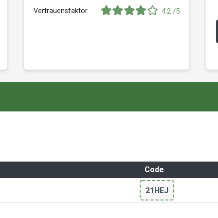
Vertrauensfaktor
4.2
/5
Code
21HEJ