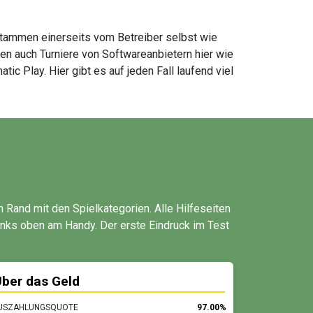
tammen einerseits vom Betreiber selbst wie
en auch Turniere von Softwareanbietern hier wie
c Play. Hier gibt es auf jeden Fall laufend viel
 Rand mit den Spielkategorien. Alle Hilfeseiten
inks oben am Handy. Der erste Eindruck im Test
ber das Geld
USZAHLUNGSQUOTE
97.00%