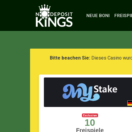
Skip
to
NEUE BONI
FREISPI
content
Bitte beachen Sie:
Dieses Casino wur
Exclusive
10
Freispiele