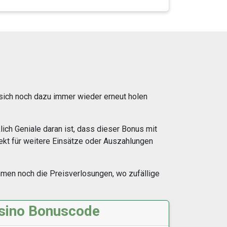
sich noch dazu immer wieder erneut holen
ch Geniale daran ist, dass dieser Bonus mit
ekt für weitere Einsätze oder Auszahlungen
mmen noch die Preisverlosungen, wo zufällige
sino Bonuscode