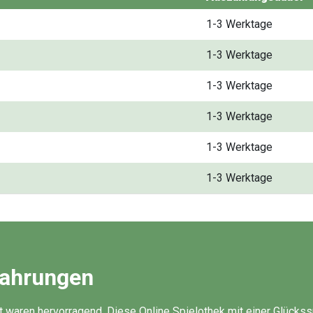
1-3 Werktage
1-3 Werktage
1-3 Werktage
1-3 Werktage
1-3 Werktage
1-3 Werktage
fahrungen
 waren hervorragend. Diese Online Spielothek mit einer Glücks