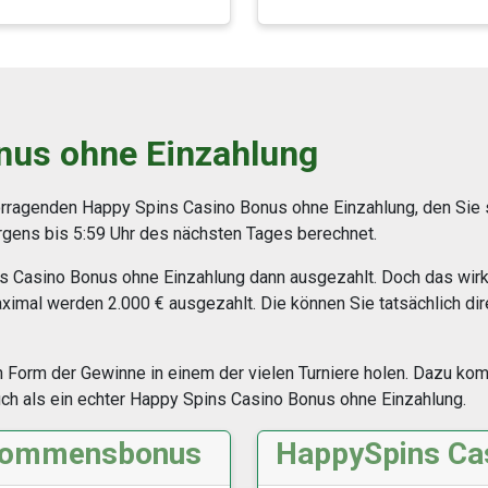
nus ohne Einzahlung
orragenden Happy Spins Casino Bonus ohne Einzahlung, den Sie 
gens bis 5:59 Uhr des nächsten Tages berechnet.
 Casino Bonus ohne Einzahlung dann ausgezahlt. Doch das wirkli
imal werden 2.000 € ausgezahlt. Die können Sie tatsächlich dir
n Form der Gewinne in einem der vielen Turniere holen. Dazu ko
auch als ein echter Happy Spins Casino Bonus ohne Einzahlung.
lkommensbonus
HappySpins Ca