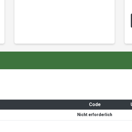
Code
Nicht erforderlich