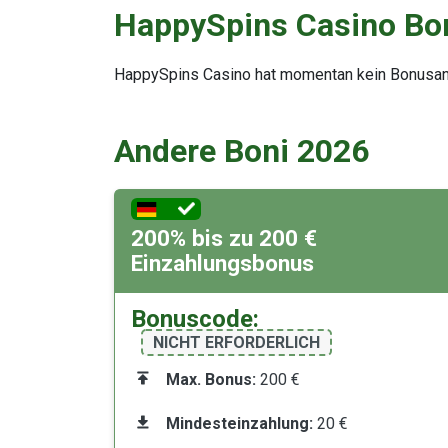
HappySpins Casino Bo
HappySpins Casino hat momentan kein Bonusan
Andere Boni 2026
200% bis zu 200 €
Einzahlungsbonus
Bonuscode:
NICHT ERFORDERLICH
Max. Bonus:
200 €
Mindesteinzahlung:
20 €