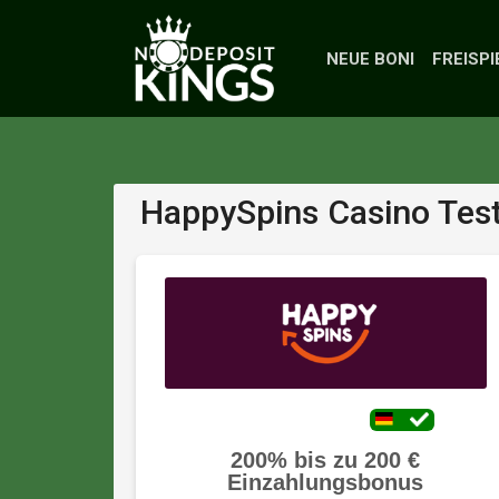
Skip
to
NEUE BONI
FREISPI
content
HappySpins Casino Tes
200% bis zu 200 €
Einzahlungsbonus