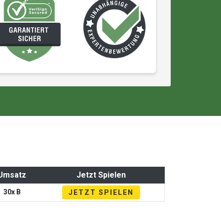
Umsatz
Jetzt Spielen
30x B
JETZT SPIELEN