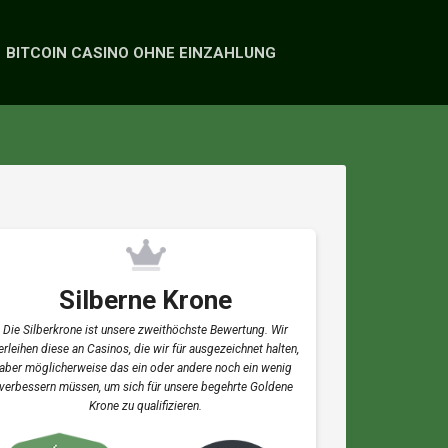
BITCOIN CASINO OHNE EINZAHLUNG
Silberne Krone
Die Silberkrone ist unsere zweithöchste Bewertung. Wir
erleihen diese an Casinos, die wir für ausgezeichnet halten,
aber möglicherweise das ein oder andere noch ein wenig
verbessern müssen, um sich für unsere begehrte Goldene
Krone zu qualifizieren.