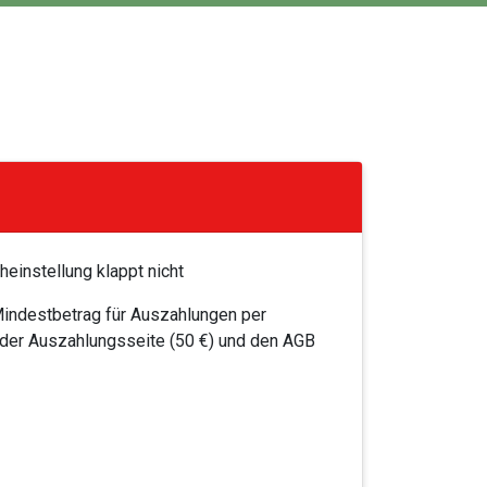
einstellung klappt nicht
Mindestbetrag für Auszahlungen per
der Auszahlungsseite (50 €) und den AGB