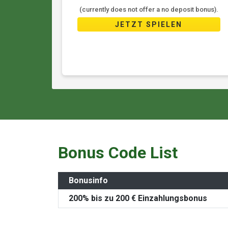
(currently does not offer a no deposit bonus).
JETZT SPIELEN
Bonus Code List
Bonusinfo
200% bis zu 200 € Einzahlungsbonus