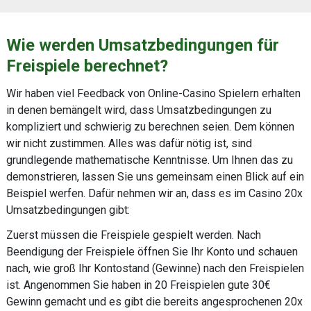
Wie werden Umsatzbedingungen für
Freispiele berechnet?
Wir haben viel Feedback von Online-Casino Spielern erhalten
in denen bemängelt wird, dass Umsatzbedingungen zu
kompliziert und schwierig zu berechnen seien. Dem können
wir nicht zustimmen. Alles was dafür nötig ist, sind
grundlegende mathematische Kenntnisse. Um Ihnen das zu
demonstrieren, lassen Sie uns gemeinsam einen Blick auf ein
Beispiel werfen. Dafür nehmen wir an, dass es im Casino 20x
Umsatzbedingungen gibt:
Zuerst müssen die Freispiele gespielt werden. Nach
Beendigung der Freispiele öffnen Sie Ihr Konto und schauen
nach, wie groß Ihr Kontostand (Gewinne) nach den Freispielen
ist. Angenommen Sie haben in 20 Freispielen gute 30€
Gewinn gemacht und es gibt die bereits angesprochenen 20x