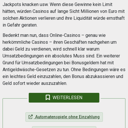
Jackpots knacken usw. Wenn diese Gewinne kein Limit
hätten, würden Casinos auf lange Sicht Millionen von Euro mit
solchen Aktionen verlieren und ihre Liquidität würde ernsthaft
in Gefahr geraten.
Bedenkt man nun, dass Online-Casinos – genau wie
herkömmliche Casinos – ihren Geschäften nachgehen um
dabei Geld zu verdienen, wird schnell klar warum
Umsatzbedingungen ein absolutes Muss sind. Ein weiterer
Grund für Umsatzbedingungen bei Bonusgeldern hat mit
Antigeldwäsche-Gesetzen zu tun. Ohne Bedingungen wäre es
ein leichtes Geld einzuzahlen, den Bonus abzukassieren und
Geld sofort wieder auszuzahlen.
WEITERLESEN
Automatenspiele ohne Einzahlung