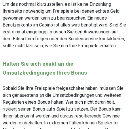
Um das nochmal klarzustellen, es ist keine Einzahlung
Ihrerseits notwendig um Freispiele bei denen echtes Geld
gewonnen werden kann zu beanspruchen. Ein neues
Benutzerkonto im Casino ist alles was benötigt wird. Sind Sie
erst einmal eingeloggt, müssen Sie den Anweisungen auf
dem Bildschirm folgen oder den Kundenservice kontaktieren,
sollte nicht klar sein, wie Sie nun Ihre Freispiele erhalten.
Halten Sie sich exakt an die
Umsatzbedingungen Ihres Bonus
Sobald Sie Ihre Freispiele freigeschaltet haben, müssen Sie
sich genauestens an die Umsatzbedingungen und weiteren
Regularien eines Bonus halten. Wer sich nicht daran hält,
riskiert seinen Bonus aufs Spiel zu setzen. Der Bonus kann
Ihnen aberkannt werden und daraus resultierende Gewinne
werden einbehalten. In extremen Fällen können Spieler für