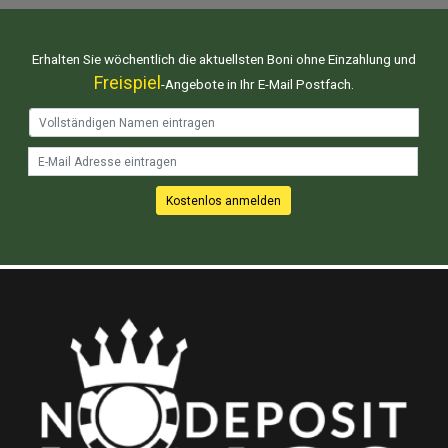
Erhalten Sie wöchentlich die aktuellsten Boni ohne Einzahlung und
Freispiel
-Angebote in Ihr E-Mail Postfach.
Kostenlos anmelden