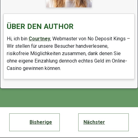
ÜBER DEN AUTHOR
Hi, ich bin
Courtney
, Webmaster von No Deposit Kings –
Wir stellen für unsere Besucher handverlesene,
risikofreie Möglichkeiten zusammen, dank denen Sie
ohne eigene Einzahlung dennoch echtes Geld im Online-
Casino gewinnen können.
Bisherige
Nächster