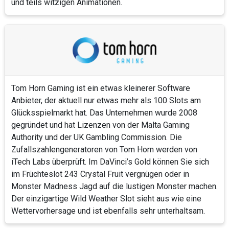
und teils witzigen Animationen.
Tom Horn Gaming ist ein etwas kleinerer Software
Anbieter, der aktuell nur etwas mehr als 100 Slots am
Glücksspielmarkt hat. Das Unternehmen wurde 2008
gegründet und hat Lizenzen von der Malta Gaming
Authority und der UK Gambling Commission. Die
Zufallszahlengeneratoren von Tom Horn werden von
iTech Labs überprüft. Im DaVinci’s Gold können Sie sich
im Früchteslot 243 Crystal Fruit vergnügen oder in
Monster Madness Jagd auf die lustigen Monster machen.
Der einzigartige Wild Weather Slot sieht aus wie eine
Wettervorhersage und ist ebenfalls sehr unterhaltsam.