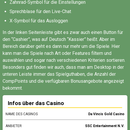
Zahnrad-Symbol für die Einstellungen
Sprechblase für den Live-Chat
X-Symbol für das Ausloggen
In der linken Seitenleiste gibt es zwar auch einen Button für
den “Cashier”, was auf Deutsch “Kassier” heißt. Aber im
Bereich darüber geht es dann nur mehr um die Spiele. Hier
kann man die Spiele nach Art oder Features filtern und
auswählen und sogar nach verschiedenen Kriterien sortieren.
Besonders gut finden wir auch, dass man am Desktop in der
unteren Leiste immer das Spielguthaben, die Anzahl der
CompPoints und die verfügbaren Bonusangebote angezeigt
bekommt.
Infos über das Casino
NAME DES CASINOS
Da Vincis Gold Casino
ANBIETER
SSC Entertainment N.V.