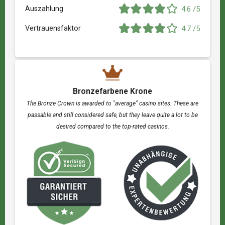
Auszahlung
4.6
/5
Vertrauensfaktor
4.7
/5
Bronzefarbene Krone
The Bronze Crown is awarded to "average" casino sites. These are
passable and still considered safe, but they leave quite a lot to be
desired compared to the top-rated casinos.