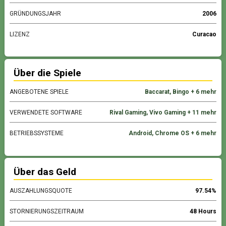
GRÜNDUNGSJAHR
2006
LIZENZ
Curacao
Über die Spiele
ANGEBOTENE SPIELE
Baccarat, Bingo + 6 mehr
VERWENDETE SOFTWARE
Rival Gaming, Vivo Gaming + 11 mehr
BETRIEBSSYSTEME
Android, Chrome OS + 6 mehr
Über das Geld
AUSZAHLUNGSQUOTE
97.54%
STORNIERUNGSZEITRAUM
48 Hours