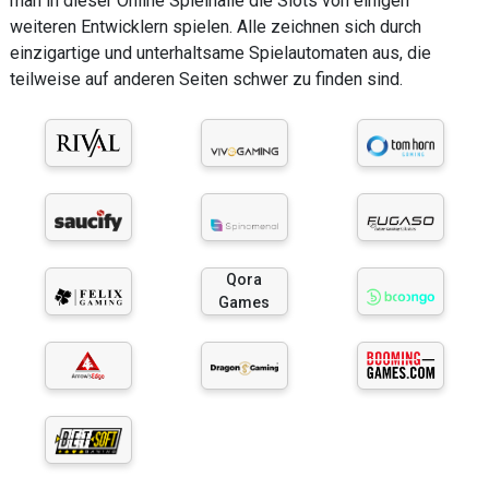
man in dieser Online Spielhalle die Slots von einigen
weiteren Entwicklern spielen. Alle zeichnen sich durch
einzigartige und unterhaltsame Spielautomaten aus, die
teilweise auf anderen Seiten schwer zu finden sind.
Qora
Games