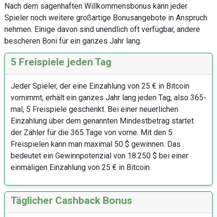
Nach dem sagenhaften Willkommensbonus kann jeder
Spieler noch weitere großartige Bonusangebote in Anspruch
nehmen. Einige davon sind unendlich oft verfügbar, andere
bescheren Boni für ein ganzes Jahr lang.
5 Freispiele jeden Tag
Jeder Spieler, der eine Einzahlung von 25 € in Bitcoin
vornimmt, erhält ein ganzes Jahr lang jeden Tag, also 365-
mal, 5 Freispiele geschenkt. Bei einer neuerlichen
Einzahlung über dem genannten Mindestbetrag startet
der Zähler für die 365 Tage von vorne. Mit den 5
Freispielen kann man maximal 50 $ gewinnen. Das
bedeutet ein Gewinnpotenzial von 18.250 $ bei einer
einmaligen Einzahlung von 25 € in Bitcoin.
Täglicher Cashback Bonus