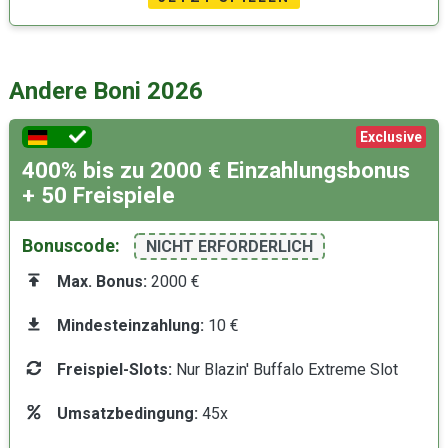
Andere Boni 2026
Exclusive
400% bis zu 2000 € Einzahlungsbonus
+ 50 Freispiele
Bonuscode:
NICHT ERFORDERLICH
Max. Bonus:
2000 €
Mindesteinzahlung:
10 €
Freispiel-Slots:
Nur Blazin' Buffalo Extreme Slot
Umsatzbedingung:
45x