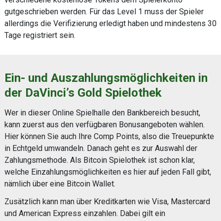
gutgeschrieben werden. Für das Level 1 muss der Spieler
allerdings die Verifizierung erledigt haben und mindestens 30
Tage registriert sein.
Ein- und Auszahlungsmöglichkeiten in
der DaVinci’s Gold Spielothek
Wer in dieser Online Spielhalle den Bankbereich besucht,
kann zuerst aus den verfügbaren Bonusangeboten wählen.
Hier können Sie auch Ihre Comp Points, also die Treuepunkte
in Echtgeld umwandeln. Danach geht es zur Auswahl der
Zahlungsmethode. Als Bitcoin Spielothek ist schon klar,
welche Einzahlungsmöglichkeiten es hier auf jeden Fall gibt,
nämlich über eine Bitcoin Wallet.
Zusätzlich kann man über Kreditkarten wie Visa, Mastercard
und American Express einzahlen. Dabei gilt ein