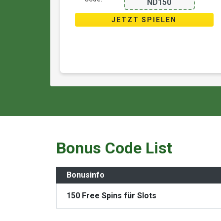
ND150
JETZT SPIELEN
Bonus Code List
Bonusinfo
150 Free Spins für Slots