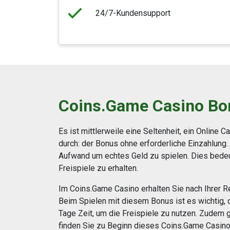
24/7-Kundensupport
Coins.Game Casino Bo
Es ist mittlerweile eine Seltenheit, ein Online
durch: der Bonus ohne erforderliche Einzahlung. 
Aufwand um echtes Geld zu spielen. Dies bedeut
Freispiele zu erhalten.
Im Coins.Game Casino erhalten Sie nach Ihrer R
Beim Spielen mit diesem Bonus ist es wichtig,
Tage Zeit, um die Freispiele zu nutzen. Zudem
finden Sie zu Beginn dieses Coins.Game Casino 