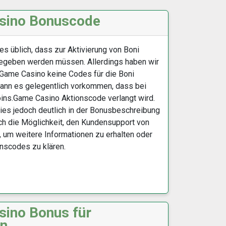
sino Bonuscode
 es üblich, dass zur Aktivierung von Boni
egeben werden müssen. Allerdings haben wir
.Game Casino keine Codes für die Boni
 kann es gelegentlich vorkommen, dass bei
ins.Game Casino Aktionscode verlangt wird.
dies jedoch deutlich in der Bonusbeschreibung
ch die Möglichkeit, den Kundensupport von
 um weitere Informationen zu erhalten oder
nscodes zu klären.
ino Bonus für
n