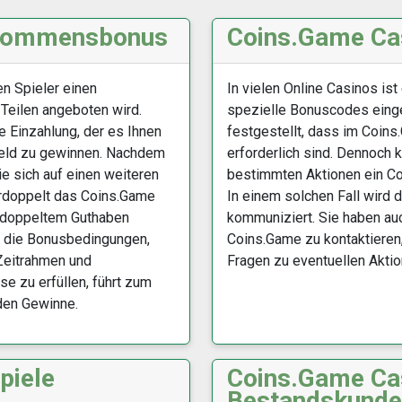
lkommensbonus
Coins.Game Ca
n Spieler einen
In vielen Online Casinos ist
Teilen angeboten wird.
spezielle Bonuscodes eing
 Einzahlung, der es Ihnen
festgestellt, dass im Coins
 Geld zu gewinnen. Nachdem
erforderlich sind. Dennoch
e sich auf einen weiteren
bestimmten Aktionen ein Co
erdoppelt das Coins.Game
In einem solchen Fall wird 
t doppeltem Guthaben
kommuniziert. Sie haben au
t die Bonusbedingungen,
Coins.Game zu kontaktieren,
Zeitrahmen und
Fragen zu eventuellen Aktio
e zu erfüllen, führt zum
nden Gewinne.
piele
Coins.Game Cas
Bestandskunde