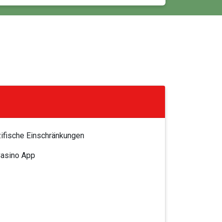
ifische Einschränkungen
Casino App