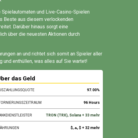
e Spielautomaten und Live-Casino-Spielen
das Beste aus diesem verlockenden
itet. Darüber hinaus sorgt eine
lich über die neuesten Aktionen durch
ngen an und richtet sich somit an Spieler aller
 und enthüllen, was alles auf Sie wartet!
ber das Geld
USZAHLUNGSQUOTE
97.00%
TORNIERUNGSZEITRAUM
96 Hours
ANKDIENSTLEISTER
TRON (TRX), Solana + 33 mehr
ÄHRUNGEN
$, ₼, $ + 32 mehr