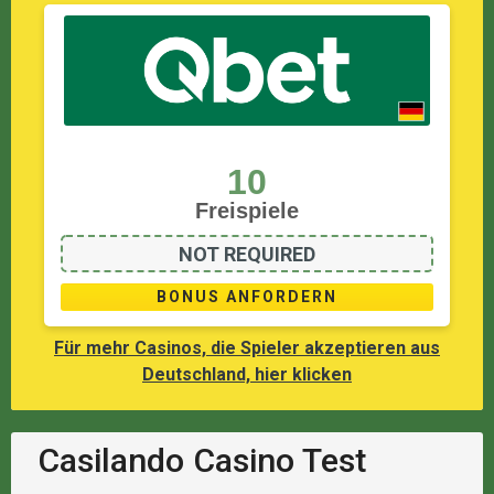
10
Freispiele
NOT REQUIRED
BONUS ANFORDERN
Für mehr Casinos, die Spieler akzeptieren aus
Deutschland, hier klicken
Casilando Casino Test