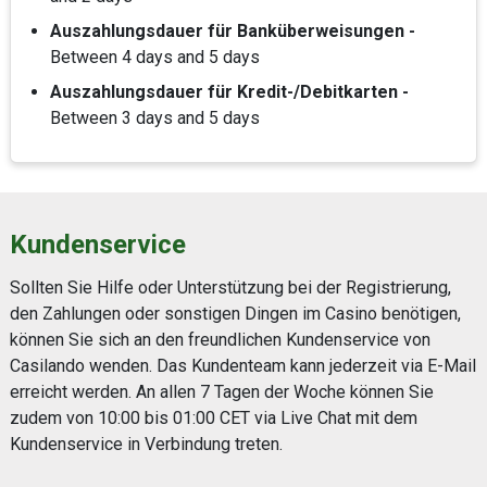
Auszahlungsdauer für Banküberweisungen -
Between 4 days and 5 days
Auszahlungsdauer für Kredit-/Debitkarten -
Between 3 days and 5 days
Kundenservice
Sollten Sie Hilfe oder Unterstützung bei der Registrierung,
den Zahlungen oder sonstigen Dingen im Casino benötigen,
können Sie sich an den freundlichen Kundenservice von
Casilando wenden. Das Kundenteam kann jederzeit via E-Mail
erreicht werden. An allen 7 Tagen der Woche können Sie
zudem von 10:00 bis 01:00 CET via Live Chat mit dem
Kundenservice in Verbindung treten.