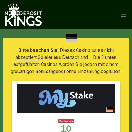
Skip
to
content
Bitte beachen Sie:
Dieses Casino tut es
nicht
akzeptiert
Spieler aus Deutschland – Die 3 unten
aufgeführten Casinos werden Sie jedoch mit einem
großartigen Bonusangebot ohne Einzahlung begrüßen!
Exclusive
10