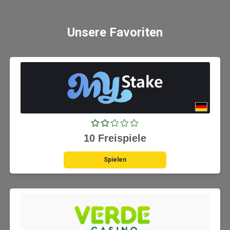
Unsere Favoriten
10 Freispiele
Spielen