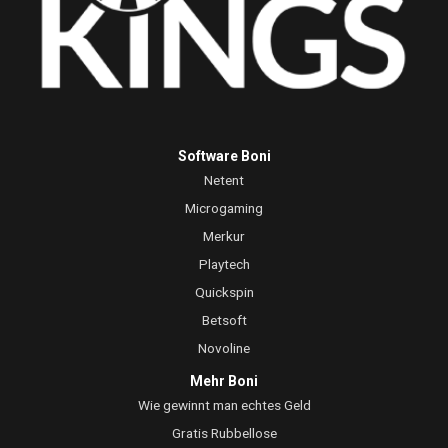
Software Boni
Netent
Microgaming
Merkur
Playtech
Quickspin
Betsoft
Novoline
Mehr Boni
Wie gewinnt man echtes Geld
Gratis Rubbellose