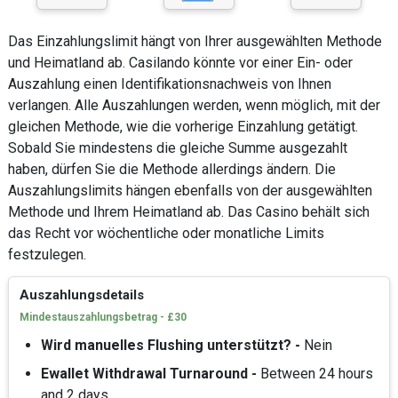
Das Einzahlungslimit hängt von Ihrer ausgewählten Methode
und Heimatland ab. Casilando könnte vor einer Ein- oder
Auszahlung einen Identifikationsnachweis von Ihnen
verlangen. Alle Auszahlungen werden, wenn möglich, mit der
gleichen Methode, wie die vorherige Einzahlung getätigt.
Sobald Sie mindestens die gleiche Summe ausgezahlt
haben, dürfen Sie die Methode allerdings ändern. Die
Auszahlungslimits hängen ebenfalls von der ausgewählten
Methode und Ihrem Heimatland ab. Das Casino behält sich
das Recht vor wöchentliche oder monatliche Limits
festzulegen.
Auszahlungsdetails
Mindestauszahlungsbetrag - £30
Wird manuelles Flushing unterstützt? -
Nein
Ewallet Withdrawal Turnaround -
Between 24 hours
and 2 days