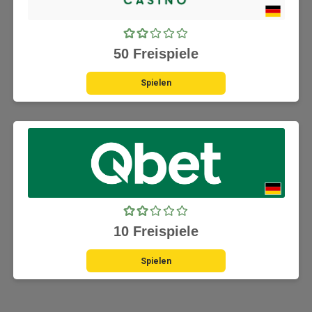
50 Freispiele
Spielen
10 Freispiele
Spielen