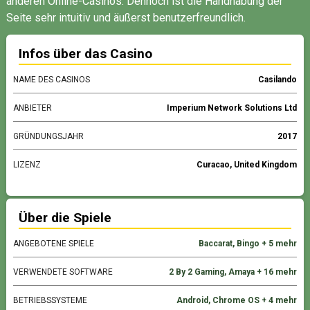
anderen Online-Casinos. Dennoch ist die Handhabung der
Seite sehr intuitiv und äußerst benutzerfreundlich.
Infos über das Casino
NAME DES CASINOS
Casilando
ANBIETER
Imperium Network Solutions Ltd
GRÜNDUNGSJAHR
2017
LIZENZ
Curacao, United Kingdom
Über die Spiele
ANGEBOTENE SPIELE
Baccarat, Bingo + 5 mehr
VERWENDETE SOFTWARE
2 By 2 Gaming, Amaya + 16 mehr
BETRIEBSSYSTEME
Android, Chrome OS + 4 mehr