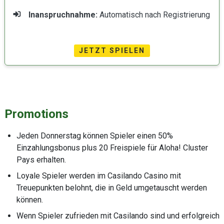
Inanspruchnahme:
Automatisch nach Registrierung
JETZT SPIELEN
Promotions
Jeden Donnerstag können Spieler einen 50%
Einzahlungsbonus plus 20 Freispiele für Aloha! Cluster
Pays erhalten.
Loyale Spieler werden im Casilando Casino mit
Treuepunkten belohnt, die in Geld umgetauscht werden
können.
Wenn Spieler zufrieden mit Casilando sind und erfolgreich