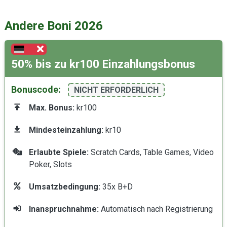
Andere Boni 2026
50% bis zu kr100 Einzahlungsbonus
Bonuscode:
NICHT ERFORDERLICH
Max. Bonus:
kr100
Mindesteinzahlung:
kr10
Erlaubte Spiele:
Scratch Cards, Table Games, Video
Poker, Slots
Umsatzbedingung:
35x B+D
Inanspruchnahme:
Automatisch nach Registrierung