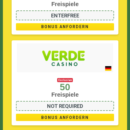
Freispiele
ENTERFREE
BONUS ANFORDERN
Exclusive
50
Freispiele
NOT REQUIRED
BONUS ANFORDERN