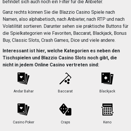
befindet sich auch noch ein Filter für die Anbieter.
Ganz rechts können Sie die Blazzio Casino Spiele nach
Namen, also alphabetisch, nach Anbieter, nach RTP und nach
Volatilität sortieren. Darunter sehen sie praktische Buttons für
die Spielkategorien wie Favoriten, Baccarat, Blackjack, Bonus
Buy, Classic Slots, Crash Games, Dice und viele andere.
Interessant ist hier, welche Kategorien es neben den
Tischspielen und Blazzio Casino Slots noch gibt, die
nicht in jedem Online Casino vertreten sind:
Andar Bahar
Baccarat
Blackjack
Casino Poker
Craps
Keno