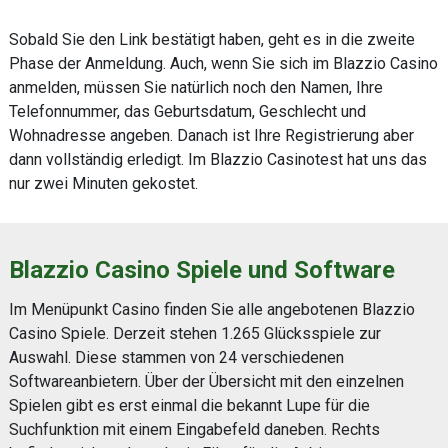
Sobald Sie den Link bestätigt haben, geht es in die zweite
Phase der Anmeldung. Auch, wenn Sie sich im Blazzio Casino
anmelden, müssen Sie natürlich noch den Namen, Ihre
Telefonnummer, das Geburtsdatum, Geschlecht und
Wohnadresse angeben. Danach ist Ihre Registrierung aber
dann vollständig erledigt. Im Blazzio Casinotest hat uns das
nur zwei Minuten gekostet.
Blazzio Casino Spiele und Software
Im Menüpunkt Casino finden Sie alle angebotenen Blazzio
Casino Spiele. Derzeit stehen 1.265 Glücksspiele zur
Auswahl. Diese stammen von 24 verschiedenen
Softwareanbietern. Über der Übersicht mit den einzelnen
Spielen gibt es erst einmal die bekannt Lupe für die
Suchfunktion mit einem Eingabefeld daneben. Rechts