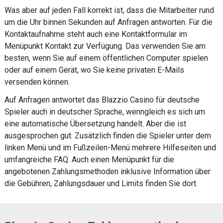
Was aber auf jeden Fall korrekt ist, dass die Mitarbeiter rund
um die Uhr binnen Sekunden auf Anfragen antworten. Für die
Kontaktaufnahme steht auch eine Kontaktformular im
Menüpunkt Kontakt zur Verfügung. Das verwenden Sie am
besten, wenn Sie auf einem öffentlichen Computer spielen
oder auf einem Gerät, wo Sie keine privaten E-Mails
versenden können.
Auf Anfragen antwortet das Blazzio Casino für deutsche
Spieler auch in deutscher Sprache, wenngleich es sich um
eine automatische Übersetzung handelt. Aber die ist
ausgesprochen gut. Zusätzlich finden die Spieler unter dem
linken Menü und im Fußzeilen-Menü mehrere Hilfeseiten und
umfangreiche FAQ. Auch einen Menüpunkt für die
angebotenen Zahlungsmethoden inklusive Information über
die Gebühren, Zahlungsdauer und Limits finden Sie dort.