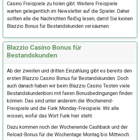
Casino Freispiele zu holen gibt. Weitere Freispiele
warten gelegentlich im Newsletter auf die Spieler. Daher
sollten alle die Nachrichten fleißig lesen, damit Sie keinen
Blazzio Bonus für Bestandskunden versäumen.
Blazzio Casino Bonus für
Bestandskunden
Ab der zweiten und dritten Einzahlung gibt es bereits den
ersten Blazzio Casino Bonus für Bestandskunden. Doch
auch danach haben wir beim Blazzio Casino Testen viele
Bestandskundenboni mit fairen Bonusbedingungen finden
können. Das sind unter anderem die Wochenend-
Freispiele und die Funk Monday-Freispiele. Wir alle
wissen, wofür das Wort Funk hier steht.
Dazu kommen noch der Wochenende Cashback und der
Reload-Bonus für die Wochentage Montag bis Mittwoch.