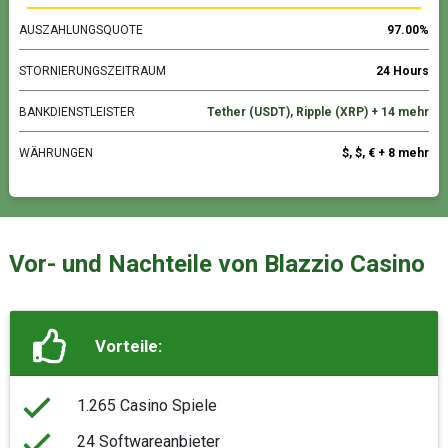
AUSZAHLUNGSQUOTE
97.00%
STORNIERUNGSZEITRAUM
24 Hours
BANKDIENSTLEISTER
Tether (USDT), Ripple (XRP) + 14 mehr
WÄHRUNGEN
$, $, € + 8 mehr
Vor- und Nachteile von Blazzio Casino
Vorteile:
1.265 Casino Spiele
24 Softwareanbieter