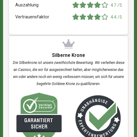
Auszahlung
4.7
/5
Vertrauensfaktor
4.4
/5
Silberne Krone
Die Silberkrone ist unsere zweithöchste Bewertung. Wir verleihen diese
an Casinos, die wir für ausgezeichnet halten, aber möglicherweise das
ein oder andere noch ein wenig verbessern müssen, um sich für unsere
begehrte Goldene Krone zu qualifizieren.