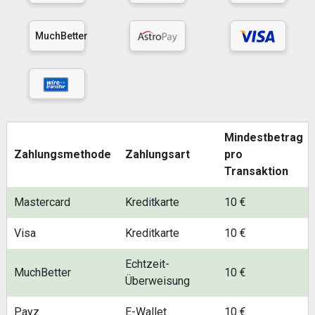
MuchBetter
Mindestbetrag
Zahlungsmethode
Zahlungsart
pro
Transaktion
Mastercard
Kreditkarte
10 €
Visa
Kreditkarte
10 €
Echtzeit-
MuchBetter
10 €
Überweisung
Payz
E-Wallet
10 €