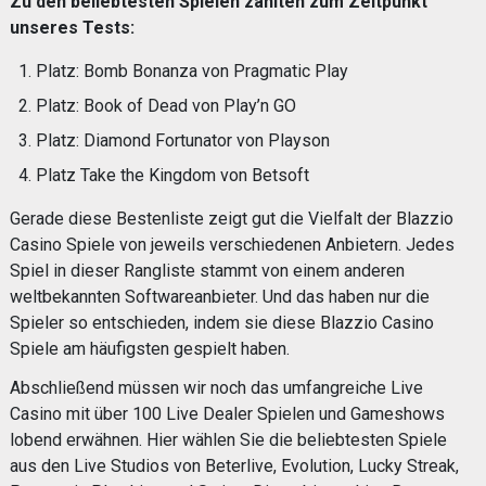
Zu den beliebtesten Spielen zählten zum Zeitpunkt
unseres Tests:
Platz: Bomb Bonanza von Pragmatic Play
Platz: Book of Dead von Play’n GO
Platz: Diamond Fortunator von Playson
Platz Take the Kingdom von Betsoft
Gerade diese Bestenliste zeigt gut die Vielfalt der Blazzio
Casino Spiele von jeweils verschiedenen Anbietern. Jedes
Spiel in dieser Rangliste stammt von einem anderen
weltbekannten Softwareanbieter. Und das haben nur die
Spieler so entschieden, indem sie diese Blazzio Casino
Spiele am häufigsten gespielt haben.
Abschließend müssen wir noch das umfangreiche Live
Casino mit über 100 Live Dealer Spielen und Gameshows
lobend erwähnen. Hier wählen Sie die beliebtesten Spiele
aus den Live Studios von Beterlive, Evolution, Lucky Streak,