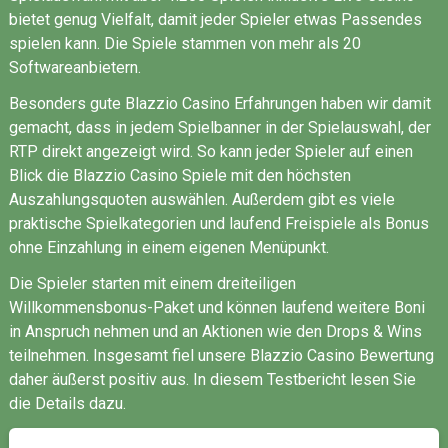
bietet genug Vielfalt, damit jeder Spieler etwas Passendes
spielen kann. Die Spiele stammen von mehr als 20
Softwareanbietern.
Besonders gute Blazzio Casino Erfahrungen haben wir damit
gemacht, dass in jedem Spielbanner in der Spielauswahl, der
RTP direkt angezeigt wird. So kann jeder Spieler auf einen
Blick die Blazzio Casino Spiele mit den höchsten
Auszahlungsquoten auswählen. Außerdem gibt es viele
praktische Spielkategorien und laufend Freispiele als Bonus
ohne Einzahlung in einem eigenen Menüpunkt.
Die Spieler starten mit einem dreiteiligen
Willkommensbonus-Paket und können laufend weitere Boni
in Anspruch nehmen und an Aktionen wie den Drops & Wins
teilnehmen. Insgesamt fiel unsere Blazzio Casino Bewertung
daher äußerst positiv aus. In diesem Testbericht lesen Sie
die Details dazu.