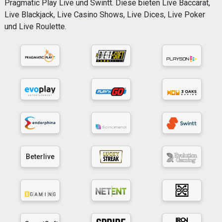
Pragmatic Play Live und Swintt. Diese bieten Live Baccarat,
Live Blackjack, Live Casino Shows, Live Dices, Live Poker
und Live Roulette.
Beterlive