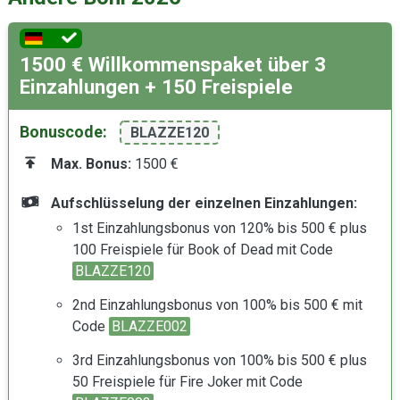
1500 € Willkommenspaket über 3
Einzahlungen + 150 Freispiele
Bonuscode:
BLAZZE120
Max. Bonus:
1500 €
Aufschlüsselung der einzelnen Einzahlungen:
1st Einzahlungsbonus
von 120% bis 500 € plus
100 Freispiele für
Book of Dead
mit Code
BLAZZE120
2nd Einzahlungsbonus
von 100% bis 500 € mit
Code
BLAZZE002
3rd Einzahlungsbonus
von 100% bis 500 € plus
50 Freispiele für
Fire Joker
mit Code