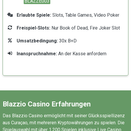
BLAZZE003
Erlaubte Spiele:
Slots, Table Games, Video Poker
Freispiel-Slots:
Nur Book of Dead, Fire Joker Slot
Umsatzbedingung:
30x B+D
Inanspruchnahme:
An der Kasse anfordern
Blazzio Casino Erfahrungen
Das Blazzio Casino ermöglicht mit seiner Glücksspiellizenz
aus Curaçao, mit mehreren Kryptowährungen zu spielen. Die
Spielauswahl mit über 1.200 Spielen inklusive Live Casino