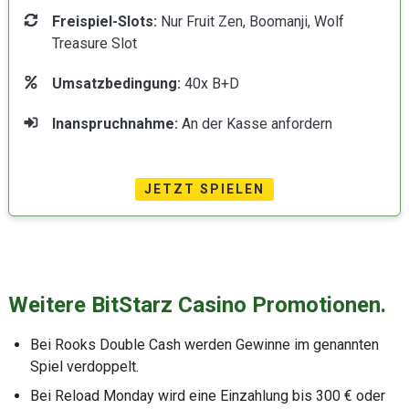
Freispiel-Slots:
Nur Fruit Zen, Boomanji, Wolf
Treasure Slot
Umsatzbedingung:
40x B+D
Inanspruchnahme:
An der Kasse anfordern
JETZT SPIELEN
Weitere BitStarz Casino Promotionen.
Bei Rooks Double Cash werden Gewinne im genannten
Spiel verdoppelt.
Bei Reload Monday wird eine Einzahlung bis 300 € oder