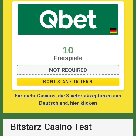
10
Freispiele
NOT REQUIRED
BONUS ANFORDERN
Für mehr Casinos, die Spieler akzeptieren aus
Deutschland, hier klicken
Bitstarz Casino Test