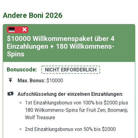
Andere Boni 2026
$10000 Willkommenspaket über 4
Einzahlungen + 180 Willkommens-
Spins
Bonuscode:
NICHT ERFORDERLICH
Max. Bonus:
$10000
Aufschlüsselung der einzelnen Einzahlungen:
1st Einzahlungsbonus
von 100% bis $2000 plus
180 Willkommens-Spins für
Fruit Zen, Boomanji,
Wolf Treasure
2nd Einzahlungsbonus
von 50% bis $2000