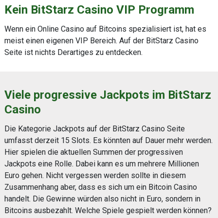
Kein BitStarz Casino VIP Programm
Wenn ein Online Casino auf Bitcoins spezialisiert ist, hat es
meist einen eigenen VIP Bereich. Auf der BitStarz Casino
Seite ist nichts Derartiges zu entdecken.
Viele progressive Jackpots im BitStarz
Casino
Die Kategorie Jackpots auf der BitStarz Casino Seite
umfasst derzeit 15 Slots. Es könnten auf Dauer mehr werden.
Hier spielen die aktuellen Summen der progressiven
Jackpots eine Rolle. Dabei kann es um mehrere Millionen
Euro gehen. Nicht vergessen werden sollte in diesem
Zusammenhang aber, dass es sich um ein Bitcoin Casino
handelt. Die Gewinne würden also nicht in Euro, sondern in
Bitcoins ausbezahlt. Welche Spiele gespielt werden können?