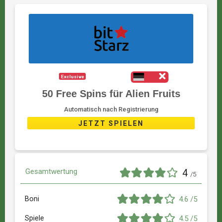
Exclusive
50 Free Spins für Alien Fruits
Automatisch nach Registrierung
JETZT SPIELEN
Gesamtwertung
4
/5
Boni
4.6
/5
Spiele
4.5
/5