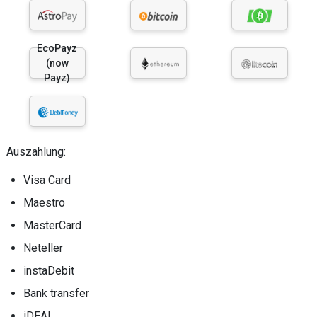
EcoPayz
(now
Payz)
Auszahlung:
Visa Card
Maestro
MasterCard
Neteller
instaDebit
Bank transfer
iDEAL