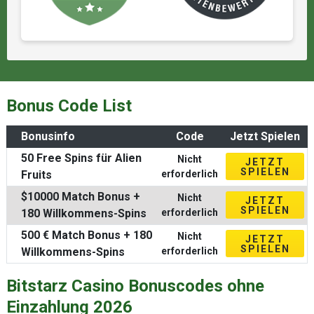
Bonus Code List
Bonusinfo
Code
Jetzt Spielen
50 Free Spins für Alien
Nicht
JETZT
SPIELEN
Fruits
erforderlich
$10000 Match Bonus +
Nicht
JETZT
SPIELEN
180 Willkommens-Spins
erforderlich
500 € Match Bonus + 180
Nicht
JETZT
SPIELEN
Willkommens-Spins
erforderlich
Bitstarz Casino Bonuscodes ohne
Einzahlung 2026