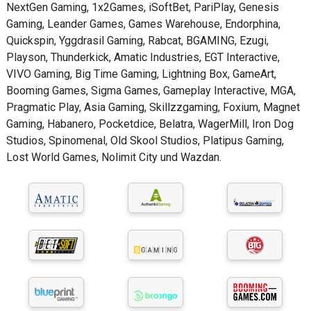
NextGen Gaming, 1x2Games, iSoftBet, PariPlay, Genesis
Gaming, Leander Games, Games Warehouse, Endorphina,
Quickspin, Yggdrasil Gaming, Rabcat, BGAMING, Ezugi,
Playson, Thunderkick, Amatic Industries, EGT Interactive,
VIVO Gaming, Big Time Gaming, Lightning Box, GameArt,
Booming Games, Sigma Games, Gameplay Interactive, MGA,
Pragmatic Play, Asia Gaming, Skillzzgaming, Foxium, Magnet
Gaming, Habanero, Pocketdice, Belatra, WagerMill, Iron Dog
Studios, Spinomenal, Old Skool Studios, Platipus Gaming,
Lost World Games, Nolimit City und Wazdan.