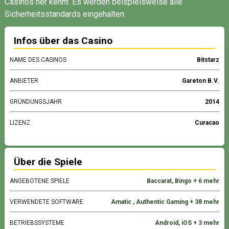
Casinos her kennt. Es werden beispielsweise alle
Sicherheitsstandards eingehalten.
Infos über das Casino
NAME DES CASINOS
Bitstarz
ANBIETER
Gareton B.V.
GRÜNDUNGSJAHR
2014
LIZENZ
Curacao
Über die Spiele
ANGEBOTENE SPIELE
Baccarat, Bingo + 6 mehr
VERWENDETE SOFTWARE
Amatic , Authentic Gaming + 38 mehr
BETRIEBSSYSTEME
Android, iOS + 3 mehr