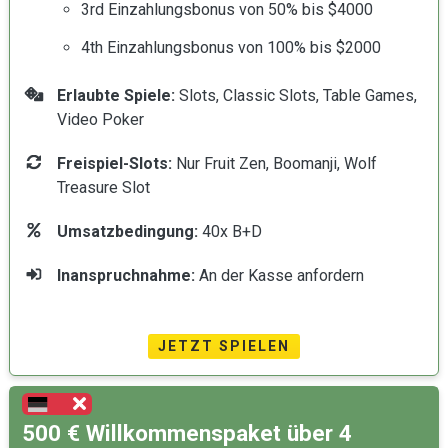
3rd Einzahlungsbonus
von 50% bis $4000
4th Einzahlungsbonus
von 100% bis $2000
Erlaubte Spiele:
Slots, Classic Slots, Table Games,
Video Poker
Freispiel-Slots:
Nur Fruit Zen, Boomanji, Wolf
Treasure Slot
Umsatzbedingung:
40x B+D
Inanspruchnahme:
An der Kasse anfordern
JETZT SPIELEN
500 € Willkommenspaket über 4