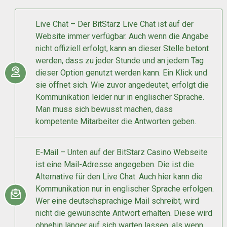
Live Chat – Der BitStarz Live Chat ist auf der
Website immer verfügbar. Auch wenn die Angabe
nicht offiziell erfolgt, kann an dieser Stelle betont
werden, dass zu jeder Stunde und an jedem Tag
dieser Option genutzt werden kann. Ein Klick und
sie öffnet sich. Wie zuvor angedeutet, erfolgt die
Kommunikation leider nur in englischer Sprache.
Man muss sich bewusst machen, dass
kompetente Mitarbeiter die Antworten geben.
E-Mail – Unten auf der BitStarz Casino Webseite
ist eine Mail-Adresse angegeben. Die ist die
Alternative für den Live Chat. Auch hier kann die
Kommunikation nur in englischer Sprache erfolgen.
Wer eine deutschsprachige Mail schreibt, wird
nicht die gewünschte Antwort erhalten. Diese wird
ohnehin länger auf sich warten lassen, als wenn