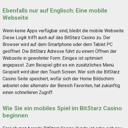
Ebenfalls nur auf Englisch: Eine mobile
Webseite
Wenn keine Apps verfügbar sind, bleibt die mobile Webseite.
Diese Logik trifft auch auf das BitStarz Casino zu. Der
Browser wird auf dem Smartphone oder dem Tablet PC
geöffnet. Die BitStarz Adresse führt zu einem Öffnen der
Webseite in gewohnter Form. Einiges ist optimiert
angepasst. Zum Beispiel gibt es ein zusätzliches Menü.
Gespielt wird über den Touch Screen. Wer sich die BitStarz
Casino Seite speichert, wofür sich der Home Bildschirm
anbietet oder alternativ der Bereich Favoriten, hat zukünftig
einen schnelleren Zugriff.
Wie Sie ein mobiles Spiel im BitStarz Casino
beginnen