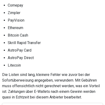
Comepay
Zimpler
PayVision
Ethereum
Bitcoin Cash
Skrill Rapid Transfer
AstroPay Card
AstroPay Direct
Litecoin
Die Listen sind lang, kleinere Fehler wie zuvor bei der
Sofortüberweisung angegeben, verwundern. Mit Gebühren
muss offensichtlich nicht gerechnet werden, was ein Vorteil
ist. Zahlungen über E-Wallets nach einem Gewinn werden
quasi in Echtzeit bei diesem Anbieter bearbeitet.