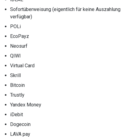
Sofortüberweisung (eigentlich für keine Auszahlung
verfügbar)
POLi
EcoPayz
Neosurf
QIWI
Virtual Card
Skrill
Bitcoin
Trustly
Yandex Money
iDebit
Dogecoin
LAVA pay