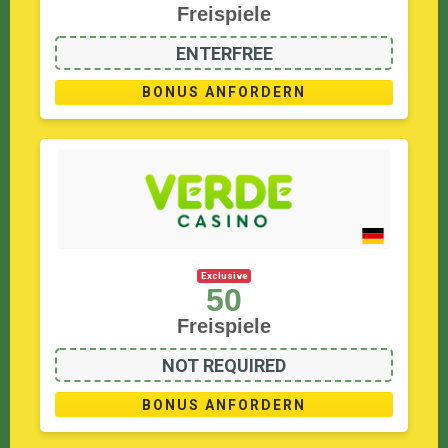
Freispiele
ENTERFREE
BONUS ANFORDERN
Exclusive
50
Freispiele
NOT REQUIRED
BONUS ANFORDERN