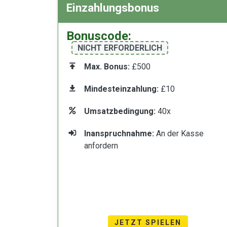
Einzahlungsbonus
Bonuscode:
NICHT ERFORDERLICH
Max. Bonus:
£500
Mindesteinzahlung:
£10
Umsatzbedingung:
40x
Inanspruchnahme:
An der Kasse
anfordern
JETZT SPIELEN