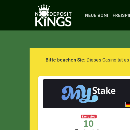
Skip
to
NEUE BONI
FREISPI
content
Bitte beachen Sie:
Dieses Casino tut e
Exclusive
10