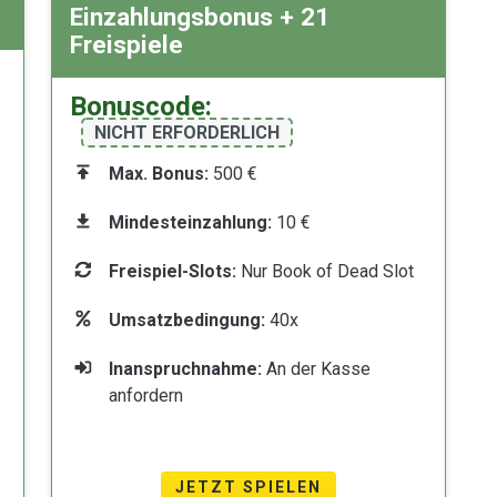
Einzahlungsbonus + 21
Freispiele
Bonuscode:
NICHT ERFORDERLICH
Max. Bonus:
500 €
Mindesteinzahlung:
10 €
Freispiel-Slots:
Nur Book of Dead Slot
Umsatzbedingung:
40x
Inanspruchnahme:
An der Kasse
anfordern
JETZT SPIELEN