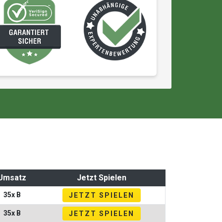
Umsatz
Jetzt Spielen
35x B
JETZT SPIELEN
35x B
JETZT SPIELEN