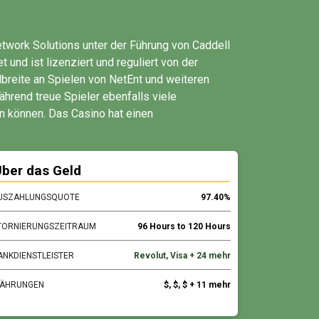
etwork Solutions unter der Führung von Caddell
 und ist lizenziert und reguliert von der
breite an Spielen von NetEnt und weiteren
hrend treue Spieler ebenfalls viele
n können. Das Casino hat einen
ber das Geld
USZAHLUNGSQUOTE
97.40%
TORNIERUNGSZEITRAUM
96 Hours to 120 Hours
ANKDIENSTLEISTER
Revolut, Visa + 24 mehr
ÄHRUNGEN
$, $, $ + 11 mehr