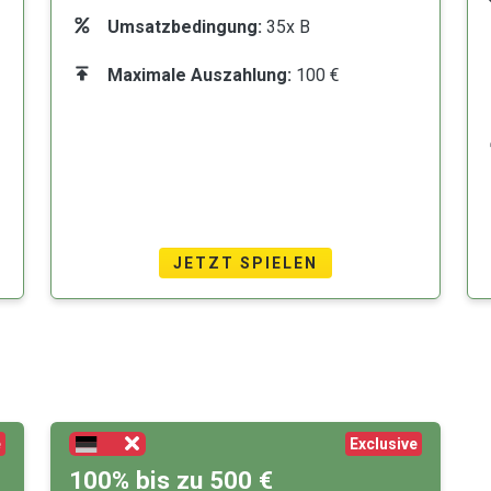
Umsatzbedingung:
35x B
Maximale Auszahlung:
100 €
JETZT SPIELEN
e
Exclusive
100% bis zu 500 €