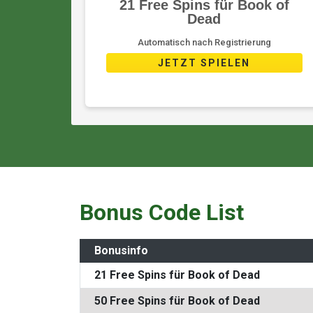
21 Free Spins für Book of
Dead
Automatisch nach Registrierung
JETZT SPIELEN
Bonus Code List
Bonusinfo
21 Free Spins für Book of Dead
50 Free Spins für Book of Dead