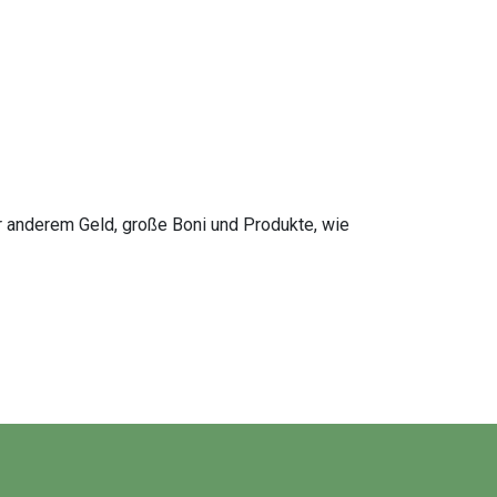
r anderem Geld, große Boni und Produkte, wie