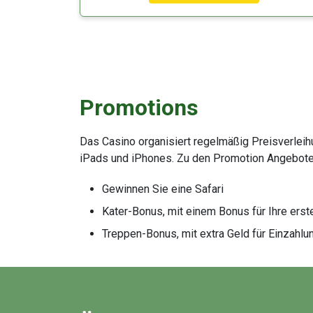
Promotions
Das Casino organisiert regelmäßig Preisverlei
iPads und iPhones. Zu den Promotion Angebote
Gewinnen Sie eine Safari
Kater-Bonus, mit einem Bonus für Ihre ers
Treppen-Bonus, mit extra Geld für Einzahl