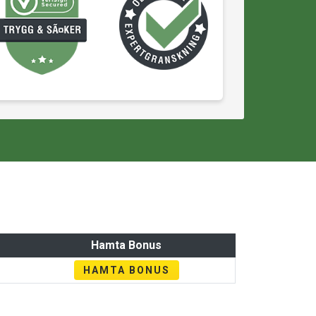
Hamta Bonus
HAMTA BONUS