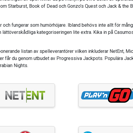
som Starburst, Book of Dead och Gonzo’s Quest och Jack & the Be
 och fungerar som humörhöjare. Ibland behövs inte allt för många 
n lättöverskådliga kategoriseringen lite extra. Kika in på Casumos
onerande listan av spelleverantörer vilken inkluderar NetEnt, M
er får du genom utbudet av Progressiva Jackpots. Populära Jac
rabian Nights.