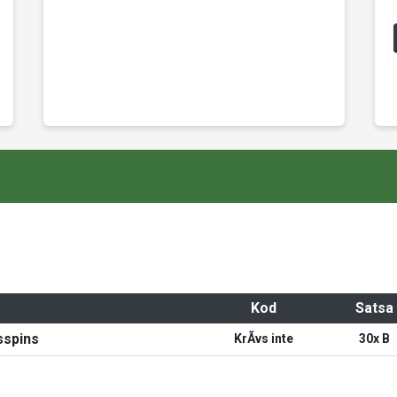
Kod
Satsa
sspins
KrÃvs inte
30x B