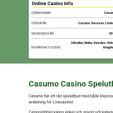
Online Casino Info
CASINONAMN
Casu
OPERATÃR
Casumo Services Limit
GRUNDADES ÃR
20
Gibraltar, Malta, Sweden, Uni
BEHÃRIGHET/LICENS
Kingd
Casumo Casino Spelut
Casumo har ett rikt spelutbud med både klassisk
avdelning för Livecasinot.
Casinolobbyn känns enkel och snygg och kategori