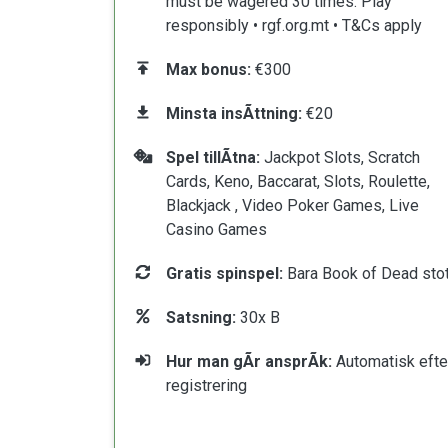
must be wagered 30 times. Play
responsibly • rgf.org.mt • T&Cs apply
Max bonus:
€300
Minsta insÃttning:
€20
Spel tillÃtna:
Jackpot Slots, Scratch
Cards, Keno, Baccarat, Slots, Roulette,
Blackjack , Video Poker Games, Live
Casino Games
Gratis spinspel:
Bara Book of Dead sto
Satsning:
30x B
Hur man gÃr ansprÃk:
Automatisk efte
registrering