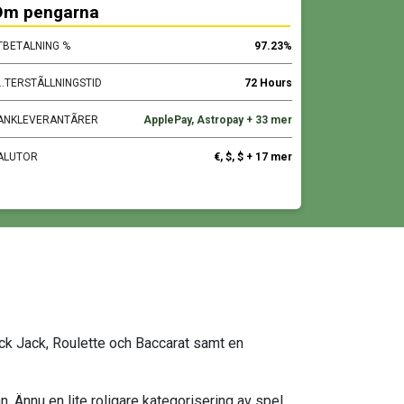
Om pengarna
TBETALNING %
97.23%
…TERSTÃLLNINGSTID
72 Hours
ANKLEVERANTÃRER
ApplePay, Astropay + 33 mer
ALUTOR
€, $, $ + 17 mer
ack Jack, Roulette och Baccarat samt en
 Ännu en lite roligare kategorisering av spel