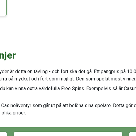
jer
 är detta en tävling - och fort ska det gå. Ett pangpris på 10 0
nurra så mycket och fort som möjligt. Den som spelat mest vinner
du kan vinna extra värdefulla Free Spins. Exempelvis så är Cas
Casinoäventyr som går ut på att belöna sina spelare. Detta gör d
olika priser.