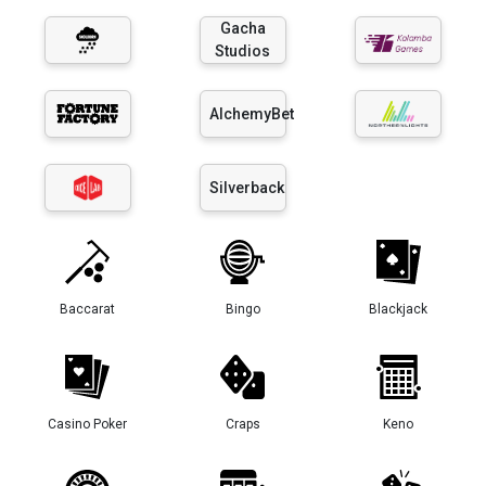
Gacha
Studios
AlchemyBet
Silverback
Baccarat
Bingo
Blackjack
Casino Poker
Craps
Keno