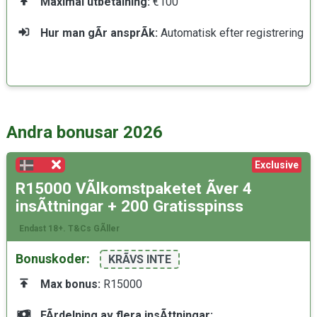
Maximal utbetalning:
€100
Hur man gÃr ansprÃk:
Automatisk efter registrering
Andra bonusar 2026
Exclusive
R15000 VÃlkomstpaketet Ãver 4
insÃttningar + 200 Gratisspinss
Endast 18+. T&Cs GÃller
Bonuskoder:
KRÃVS INTE
Max bonus:
R15000
FÃrdelning av flera insÃttningar: