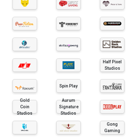
Half Pixel
Studios
Spin Play
Gold
Aurum
Coin
Signature
Studios
Studios
Gong
Gaming