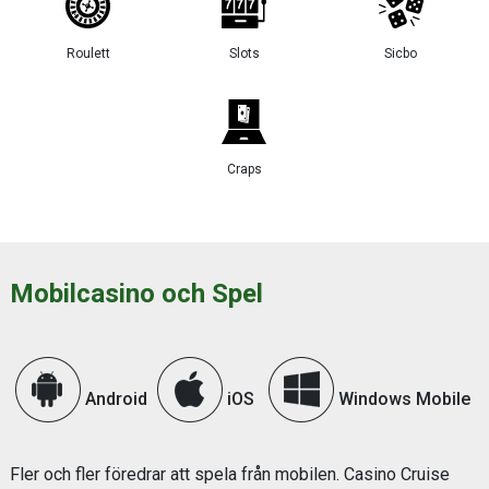
Roulett
Slots
Sicbo
Craps
Mobilcasino och Spel
Android
iOS
Windows Mobile
Fler och fler föredrar att spela från mobilen. Casino Cruise