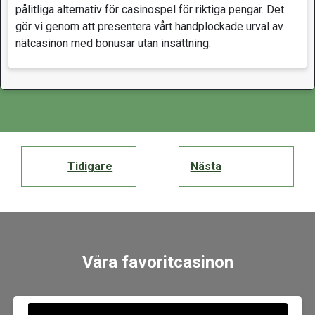
pålitliga alternativ för casinospel för riktiga pengar. Det
gör vi genom att presentera vårt handplockade urval av
nätcasinon med bonusar utan insättning.
Tidigare
Nästa
Våra favoritcasinon