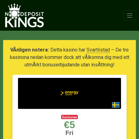
Skip
to
content
VÃnligen notera:
Detta kasino har
Svartlistad
– De tre
kasinona nedan kommer dock att vÃlkomna dig med ett
utmÃrkt bonuserbjudande utan insÃttning!
Exclusive
€5
Fri