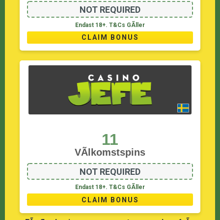
NOT REQUIRED
Endast 18+. T&Cs GÃller
CLAIM BONUS
11
VÃlkomstspins
NOT REQUIRED
Endast 18+. T&Cs GÃller
CLAIM BONUS