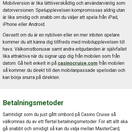
Mobilversion är lika lättöverskådlig och användarvänlig som
datorversionen. Spelupplevelsen kompromissas aldrig utan
är lika smidig och snabb om du väljer att spela från iPad,
iPhone eller Android.
Oavsett om du är en nybliven eller en mer inbiten spelare
kommer du att känna dig tillfreds med mobilupplevelsen till
havs. Välkomstbonusar samt andra erbjudanden är självfallet
lika attraktiva när du signar upp dig från mobilen som från
datorn. Gå helt enkelt in på
casinocruise.com
från mobilen
så kommer du direkt till den mobilanpassade spelsidan och
kan börja snurra på direkten.
Betalningsmetoder
Samtidigt som du just gått ombord på Casino Cruise så
välkomnas du av ett flertal betalningsmetoder. För att allt ska
gå snabbt och smidigt så kan du välja mellan MasterCard,