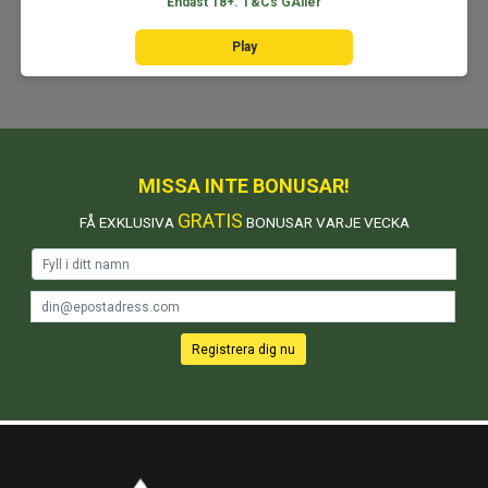
Endast 18+. T&Cs GÃller
Play
MISSA INTE BONUSAR!
GRATIS
FÅ EXKLUSIVA
BONUSAR VARJE VECKA
Registrera dig nu