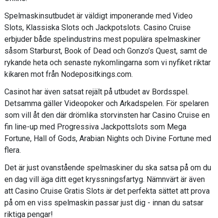
Spelmaskinsutbudet är väldigt imponerande med Video
Slots, Klassiska Slots och Jackpotslots. Casino Cruise
erbjuder både spelindustrins mest populära spelmaskiner
såsom Starburst, Book of Dead och Gonzo’s Quest, samt de
rykande heta och senaste nykomlingarna som vi nyfiket riktar
kikaren mot från Nodepositkings.com.
Casinot har även satsat rejält på utbudet av Bordsspel.
Detsamma gäller Videopoker och Arkadspelen. För spelaren
som vill åt den där drömlika storvinsten har Casino Cruise en
fin line-up med Progressiva Jackpottslots som Mega
Fortune, Hall of Gods, Arabian Nights och Divine Fortune med
flera.
Det är just ovanstående spelmaskiner du ska satsa på om du
en dag vill äga ditt eget kryssningsfartyg. Nämnvärt är även
att Casino Cruise Gratis Slots är det perfekta sättet att prova
på om en viss spelmaskin passar just dig - innan du satsar
riktiga pengar!