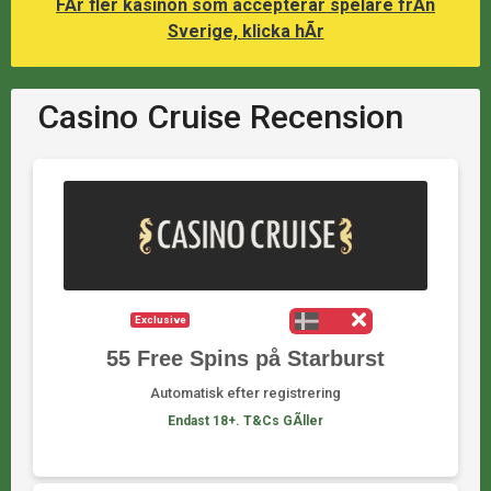
FÃr fler kasinon som accepterar spelare frÃn
Sverige, klicka hÃr
Casino Cruise Recension
Exclusive
55 Free Spins på Starburst
Automatisk efter registrering
Endast 18+. T&Cs GÃller