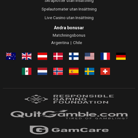
Skraplotter utan Insättning
Spelautomater utan Insättning
Live Casino utan Insättning
Andra bonusar
Matchningsbonus
Argentina
Chile